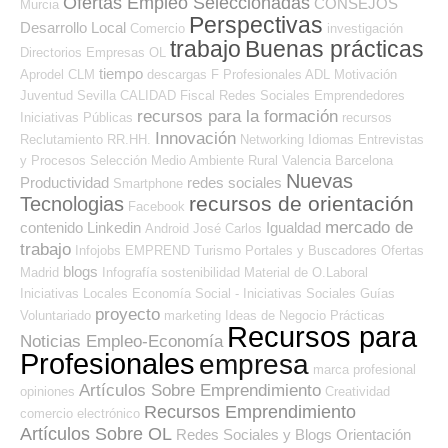
Ofertas Empleo Seleccionadas
CONSEJOS
Murcia
Perspectivas
Desarrollo Local
Comercio
investigación
trabajo
Buenas prácticas
Directorios Empresas OL
tiempo
Aprodel CLM
descargas
F Profesionales ADL
Motivación
Juventud
Sevilla
CALIDAD
Fiscal
Redes Sociales Emprendedores
recursos para la formación
Iniciativas Públicas
recursos
Innovación
Reclutamiento RR.HH.
Networking
Idiomas
Entrevistas
y Procesos Selección
Medio Ambiente
Rural
Valencia
Barcelona
Nuevas
Productividad
redes sociales
Smartphone
recursos de orientación
Tecnologias
Facebook
mercado de
contenido
Linkedin
Igualdad
Android
José Carlos
trabajo
Infojobs
EMPREND
Turismo
Portales y Buscadores Ofertas
blogs
Madrid
Infografía
sostenibilidad
Material de O.Laboral
Iniciativas Locales
Economía Social - Iniciativas Sociales
Guías
proyecto
Voluntariado
marketing
Ideas de Negocio
Prácticas
Recursos para
Noticias Empleo-Economía
Profesionales
empresa
marca profesional
Artículos Sobre Emprendimiento
opiniones
Creatividad
Recursos Emprendimiento
comercio electrónico
Artículos Sobre OL
Redes Sociales y Blogs Orientación