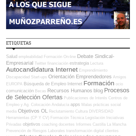
ETIQUETAS
Debate Sindical-
Salud
empleabilidad
Formación On-line
Empresarial
estrategia
Twitter
financiación
Lectura
Autocandidatura Internet
Emprendimiento
Orientación Emprendedores
Discapacidad
Start-ups
Amigos
Formación
Búsqueda de Empleo Internet
EUROPA
ocio
Procesos
Recursos Humanos
blog
comunicación
Becas
de Selección Ofertas
Publicaciones de Interés
Centros de
apps
Empleo y Ag. Colocación
Andalucía
Malas prácticas
social
Objetivos OL
media
Reclutamiento
Cultura
DIVERSIDAD
Herramientas (CP Y CV)
Formación Técnica
Legislación
Iniciativas
objetivos
Privadas
coaching
docentes
Informes
Castilla La Mancha
Prevención de Riesgos Laborales
transformación digital
clientes