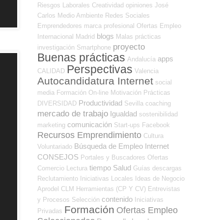
Riesgos Laborales
Creatividad
opiniones
José
Carlos
Medio Ambiente
Redes Sociales
Emprendedores
marca profesional
Ofertas Empleo
blogs
Internacional
Madrid
Malas prácticas
proyecto
investigación
Smartphone
Buenas prácticas
apps
Andalucía
Perspectivas
CALIDAD
Valencia
Autocandidatura Internet
social
media
Formación On-line
Motivación
Prácticas
Productividad
DIVERSIDAD
Sevilla
coaching
mercado de trabajo
Igualdad
sostenibilidad
comunicación
marketing
Start-ups
Facebook
Recursos Emprendimiento
Cultura
Búsqueda de Empleo Internet
Voluntariado
CONSEJOS
Portales y Buscadores Ofertas
tiempo
Salud
Comercio
Lectura
Guías
descargas
Reclutamiento
Iniciativas Locales
Ideas de Negocio
Aprodel CLM
Herramientas (CP Y CV)
Entrevistas
contenido
y Procesos Selección
Iniciativas
Formación
Ofertas Empleo
Privadas