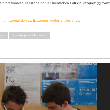
nes profesionales, realizada por la Orientadora Patricia Vazquez (@pvaz
ema-nacional-de-cualificaciones-profesionales-cncp/
ados
recursos para la formación