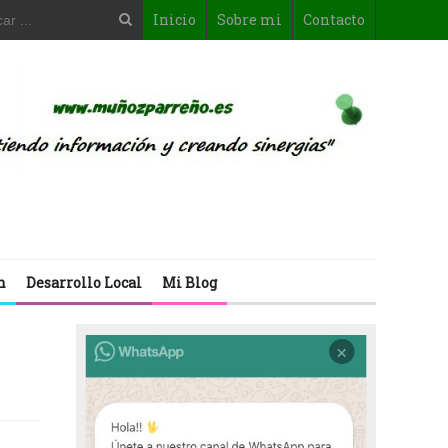
Inicio
Sobre mi
Contacto
n
Desarrollo Local
Mi Blog