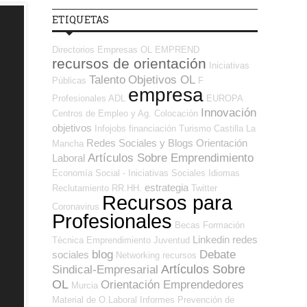
ETIQUETAS
Directorios Empresas OL
EMPREND
recursos de orientación
Iniciativas
Talento
Objetivos OL
Públicas
F
empresa
Profesionales ADL
EUROPA
Innovación
Centros de Empleo y Ag. Colocación
objetivos
Infojobs
financiación
Turismo
Castilla La
Redes Sociales y Blogs Orientación
Mancha
Artículos Sobre Emprendimiento
Laboral
Economía Social - Iniciativas Sociales
Idiomas
estrategia
Reclutamiento RR.HH.
Twitter
Recursos para
Coronavirus
Profesionales
Becas
Formación
Linkedin
redes
Técnica
Emprendimiento
Juventud
blog
Debate
sociales
Networking
recursos
Artículos Sobre
Sindical-Empresarial
OL
Orientación Emprendedores
Murcia
Material de O.Laboral
Informes
Prevención de