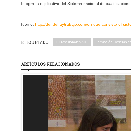
Infografía explicativa del Sistema nacional de cualificacio
fuente:
http://dondehaytrabajo.com/en-que-consiste-el-sist
ETIQUETADO
F Profesionales ADL
Formación Desemple
ARTÍCULOS RELACIONADOS