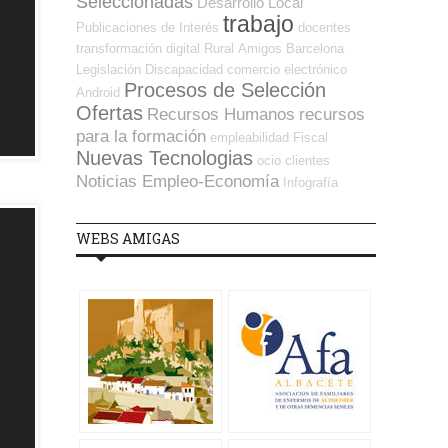
Seleccionadas
Desarrollo Local
trabajo
Publicaciones de Interés
docentes
transformación digital
Rural
Amigos
Barcelona
Legislación
Discapacidad
comercio electrónico
Procesos de Selección
Android
Ofertas
Recursos Humanos
recursos
para la formación
empleabilidad
Fiscal
Nuevas Tecnologias
ocio
clientes
Noticias Empleo-Economía
Infografía
WEBS AMIGAS