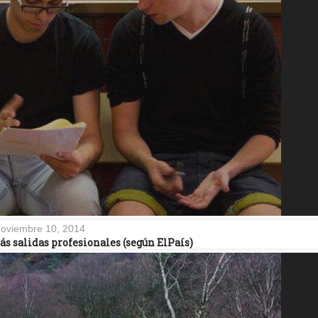
oviembre 10, 2014
ás salidas profesionales (según ElPaís)