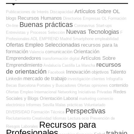
Artículos Sobre OL
Publicaciones de Interés
Discapacidad
Recursos Humanos
blogs
Directorios Empresas OL
Formación
Buenas prácticas
On-line
Coronavirus
Start-ups
Nuevas Tecnologias
Entrevistas y Procesos Selección
F
Profesionales ADL
EMPREND
Madrid
Smartphone
empleabilidad
Ofertas Empleo Seleccionadas
recursos para la
formación
Orientación
comunicación
Valencia
Emprendedores
Artículos Sobre
transformación digital
recursos
Emprendimiento
Andalucía
Castilla La Mancha
de orientación
Innovación
Talento
objetivos
Facebook
mercado de trabajo
Linkedin
investigación
clientes
Infografía
contenido
Becas
Barcelona
Portales y Buscadores Ofertas
opiniones
Redes
Ofertas Empleo Internacional
Networking
Iniciativas Privadas
Sociales y Blogs Orientación Laboral
marketing
comercio
electrónico
Informes
Sevilla
Malas prácticas
Voluntariado
Perspectivas
DIVERSIDAD
Formación Técnica
Reclutamiento
Creatividad
Idiomas
Lectura
ocio
Prevención de
Recursos para
Riesgos Laborales
Profesionales
trabajo