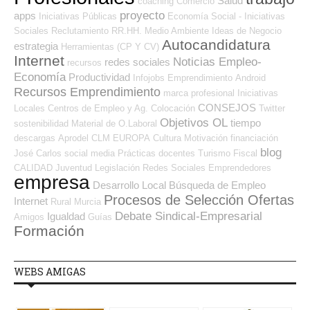
Salud
coaching
Comercio
proyecto
apps
Iniciativas Públicas
Economía Social - Iniciativas
Sociales
Reclutamiento RR.HH.
Medio Ambiente
Ideas de Negocio
Autocandidatura
estrategia
Herramientas (CP Y CV)
Internet
Noticias Empleo-
redes sociales
recursos
Economía
Productividad
Infojobs
Emprendimiento
Android
Recursos Emprendimiento
marca profesional
Iniciativas
CONSEJOS
Locales
Centros de Empleo y Ag. Colocación
Twitter
Objetivos OL
tiempo
sostenibilidad
Material de O.Laboral
descargas
Aprodel CLM
EUROPA
Cultura
Motivación
financiación
blog
José Carlos
social media
Prácticas
docentes
Turismo
Fiscal
CALIDAD
Juventud
Legislación
Redes Sociales Emprendedores
empresa
Desarrollo Local
Búsqueda de Empleo
Procesos de Selección Ofertas
Internet
Rural
Murcia
Debate Sindical-Empresarial
Igualdad
Amigos
Guías
Formación
WEBS AMIGAS