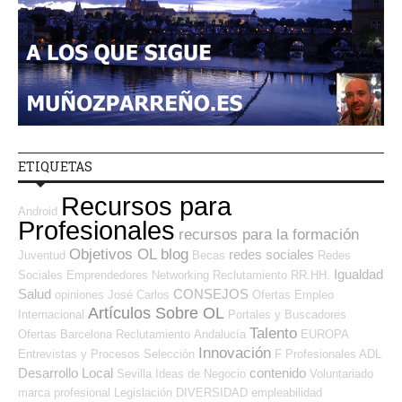
ETIQUETAS
Recursos para
Android
Profesionales
recursos para la formación
Objetivos OL
blog
redes sociales
Juventud
Becas
Redes
Igualdad
Sociales Emprendedores
Networking
Reclutamiento RR.HH.
Salud
CONSEJOS
opiniones
José Carlos
Ofertas Empleo
Artículos Sobre OL
Internacional
Portales y Buscadores
Talento
Ofertas
Barcelona
Reclutamiento
Andalucía
EUROPA
Innovación
Entrevistas y Procesos Selección
F Profesionales ADL
Desarrollo Local
contenido
Sevilla
Ideas de Negocio
Voluntariado
marca profesional
Legislación
DIVERSIDAD
empleabilidad