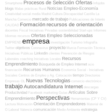
Procesos de Selección Ofertas
Smartphone
Infojobs
Noticias Empleo-Economía
blogs
Malas prácticas
Rural
Creatividad
social media
Madrid
Cultura
Discapacidad
Castilla La
mercado de trabajo
Mancha
Comercio
Publicaciones de Interés
Formación
recursos de orientación
CALIDAD
docentes
Fiscal
Iniciativas Privadas
sostenibilidad
Start-ups
Informes
Ofertas Empleo Seleccionadas
Idiomas
recursos
empresa
EMPREND
investigación
Turismo
Infografía
proyecto
objetivos
Twitter
Coronavirus
Murcia
Formación Técnica
Linkedin
Iniciativas Públicas
clientes
Prevención de Riesgos
Recursos
Laborales
coaching
Iniciativas Locales
Emprendimiento
Búsqueda de Empleo Internet
ocio
Recursos Humanos
financiación
Economía Social - Iniciativas
tiempo
Sociales
Centros de Empleo y Ag. Colocación
Directorios
Nuevas Tecnologias
Empresas OL
comercio electrónico
trabajo
Autocandidatura Internet
descargas
Artículos Sobre
Productividad
Facebook
marketing
Guías
Perspectivas
Emprendimiento
Herramientas (CP Y CV)
Orientación Emprendedores
Lectura
Motivación
Material de
comunicación
estrategia
O.Laboral
Valencia
Medio Ambiente