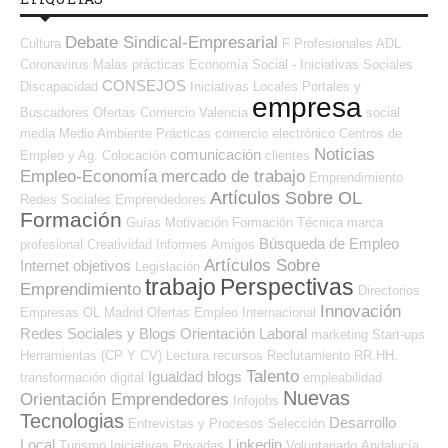
Debate Sindical-Empresarial
Cultura
F Profesionales ADL
Coronavirus
Malas prácticas
Economía Social - Iniciativas Sociales
CONSEJOS
Discapacidad
Iniciativas Locales
Portales y
empresa
Buscadores Ofertas
Comercio
Valencia
social
media
Medio Ambiente
Prácticas
comercio electrónico
Centros de
Noticias
comunicación
Empleo y Ag. Colocación
clientes
Empleo-Economía
mercado de trabajo
Emprendimiento
Artículos Sobre OL
Redes Sociales Emprendedores
Formación
Guías
Motivación
Formación Técnica
marca
Búsqueda de Empleo
profesional
Creatividad
Informes
Amigos
Artículos Sobre
Internet
objetivos
Legislación
trabajo
Perspectivas
Emprendimiento
Directorios
Innovación
Empresas OL
Madrid
Ofertas Empleo Internacional
Redes Sociales y Blogs Orientación Laboral
marketing
Start-ups
Herramientas (CP Y CV)
Lectura
recursos
Reclutamiento RR.HH.
Talento
Igualdad
blogs
transformación digital
empleabilidad
Nuevas
Orientación Emprendedores
Infojobs
Tecnologias
Desarrollo
Entrevistas y Procesos Selección
Local
Linkedin
Turismo
Iniciativas Privadas
Voluntariado
Andalucía