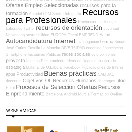
Ofertas Empleo Seleccionadas
recursos para la
Recursos
formación
Aprodel CLM
Sevilla
Infografía
para Profesionales
Prevención de Riesgos
recursos de orientación
Laborales
Twitter
Juventud
Salud
Networking
sostenibilidad
EUROPA
Fiscal
EMPREND
Autocandidatura Internet
tiempo
investigación
Becas
José Carlos
Castilla La Mancha
DIVERSIDAD
coaching
financiación
redes sociales
Smartphone
Iniciativas Públicas
ocio
opiniones
proyecto
contenido
Idiomas
Reclutamiento
Ideas de Negocio
estrategia
Material de O.Laboral
Facebook
Publicaciones de Interés
Buenas prácticas
apps
Productividad
CALIDAD
Objetivos OL
Recursos Humanos
blog
docentes
descargas
Procesos de Selección Ofertas
Recursos
Rural
Emprendimiento
Barcelona
Android
Murcia
Formación On-line
WEBS AMIGAS