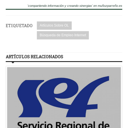
'compartiendo información y creando sinergias' en muñozparreño.es
ETIQUETADO
Artículos Sobre OL
Búsqueda de Empleo Internet
ARTÍCULOS RELACIONADOS