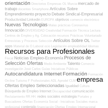
orientación
mercado de
Directorios Empresas OL
Murcia
trabajo
Artículos Sobre
docentes
Smartphone
Emprendimiento
proyecto
Debate Sindical-Empresarial
Productividad
Linkedin
objetivos
EUROPA
comercio electrónico
Nuevas Tecnologias
Malas prácticas
Coronavirus
Innovación
DIVERSIDAD
Creatividad
Formación Técnica
Lectura
Centros de Empleo y Ag. Colocación
recursos
Prácticas
Voluntariado
Artículos Sobre OL
Entrevistas y Procesos Selección
Twitter
apps
Material de O.Laboral
ocio
Legislación
empleabilidad
Idiomas
Recursos para Profesionales
Procesos de
Noticias Empleo-Economía
Fiscal
Selección Ofertas
Talento
Medio Ambiente
Comercio
investigación
José Carlos
Guías
Iniciativas Públicas
Autocandidatura Internet
Formación
Formación
empresa
On-line
Turismo
F Profesionales ADL
Aprodel CLM
Ofertas Empleo Seleccionadas
Igualdad
Cultura
Búsqueda de Empleo Internet
comunicación
Discapacidad
redes sociales
estrategia
Reclutamiento RR.HH.
Portales y
Buscadores Ofertas
Economía Social - Iniciativas Sociales
marca
contenido
profesional
financiación
Ofertas Empleo Internacional