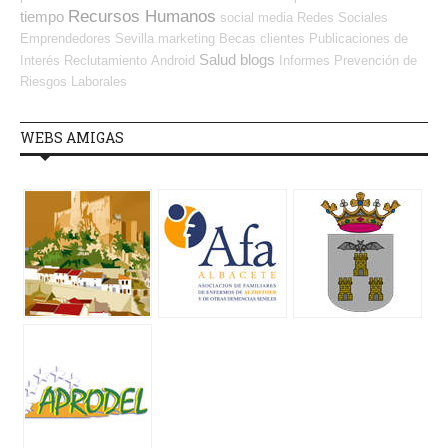
Recursos Humanos
tiempo
social media
Redes Sociales
Emprendedores
Sevilla
marketing
Becas
clientes
Publicaciones de
Salud
blogs
Interés
Reclutamiento
Android
Informes
Prevención de
Riesgos Laborales
WEBS AMIGAS