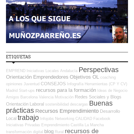
ETIQUETAS
Perspectivas
EMPREND
Iniciativas Locales
Andalucía
Orientación Emprendedores
Objetivos OL
coaching
CONSEJOS
opiniones
Juventud
Infografía
Herramientas (CP Y CV)
recursos para la formación
Madrid
Start-ups
Ideas de Negocio
Redes Sociales y Blogs
Amigos
Barcelona
Valencia
Motivación
Buenas
Orientación Laboral
sostenibilidad
descargas
prácticas
Recursos Emprendimiento
Desarrollo
trabajo
Local
Infojobs
Networking
CALIDAD
Facebook
Iniciativas Privadas
Emprendimiento
Castilla La Mancha
recursos de
blog
transformación digital
Rural