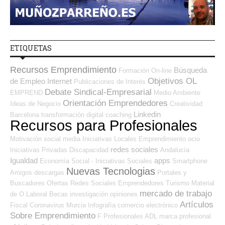
ETIQUETAS
Recursos Emprendimiento
Búsqueda
Formación On-line
Objetivos OL
de Empleo Internet
Publicaciones de Interés
Debate Sindical-Empresarial
EMPREND
Medio Ambiente
Orientación Emprendedores
Ideas de Negocio
Creatividad
Linkedin
Barcelona
transformación digital
coaching
Recursos para Profesionales
Motivación
social media
Iniciativas Locales
Emprendimiento
ocio
redes sociales
Iniciativas Privadas
Discapacidad
Andalucía
Igualdad
apps
Economía Social - Iniciativas Sociales
Smartphone
Nuevas Tecnologias
Amigos
descargas
Portales y
Buscadores Ofertas
Redes Sociales Emprendedores
Turismo
Material
mercado de trabajo
de O.Laboral
Becas
investigación
opiniones
Artículos
Fiscal
Coronavirus
Murcia
Infografía
comercio electrónico
Sobre Emprendimiento
F Profesionales ADL
marca profesional