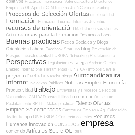
objetivos
Prácticas
financiación
Valencia
Cultura
Directorios
Empresas OL
Aprodel CLM
Idiomas
José Carlos
marketing
Procesos de Selección Ofertas
empleabilidad
Formación
Formación Técnica
Informes
Juventud
recursos de orientación
Madrid
recursos
clientes
recursos para la formación
Desarrollo Local
Guías
Buenas prácticas
Redes Sociales y Blogs
blog
Orientación Laboral
Facebook
Start-ups
Prevención de
Salud
Riesgos Laborales
EUROPA
Networking
Reclutamiento
Perspectivas
estrategia
Legislación
Android
Ofertas
Empleo Internacional
Herramientas (CP Y CV)
Infojobs
Sevilla
Autocandidatura
proyecto
blogs
Castilla La Mancha
Internet
Noticias Empleo-Economía
Iniciativas Públicas
trabajo
Productividad
Entrevistas y Procesos Selección
comunicación
Voluntariado
CALIDAD
sostenibilidad
Lectura
Ofertas
Talento
Reclutamiento RR.HH.
Malas prácticas
Empleo Seleccionadas
Centros de Empleo y Ag. Colocación
Recursos
tiempo
Twitter
DIVERSIDAD
Comercio
docentes
empresa
Humanos
Innovación
CONSEJOS
Artículos Sobre OL
contenido
Rural