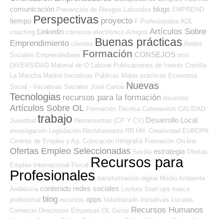
comunicación
blogs
Prevención de Riesgos Laborales
EMPREND
Perspectivas
proyecto
tiempo
F Profesionales ADL
Artículos Sobre
Linkedin
coaching
comercio electrónico
Amigos
Buenas prácticas
Emprendimiento
clientes
Redes
Formación
CONSEJOS
Sociales Emprendedores
ocio
DIVERSIDAD
Material de O.Laboral
Publicaciones de Interés
Castilla
La Mancha
Madrid
Iniciativas Públicas
Malas prácticas
Economía
Nuevas
Social - Iniciativas Sociales
José Carlos
Tecnologias
recursos para la formación
docentes
Artículos Sobre OL
Formación Técnica
Coronavirus
CALIDAD
trabajo
Desarrollo Local
Juventud
Herramientas (CP Y CV)
investigación
Legislación
Reclutamiento RR.HH.
Creatividad
EUROPA
Centros de Empleo y Ag. Colocación
Infografía
Formación On-line
Ofertas Empleo Seleccionadas
estrategia
Sevilla
Ofertas
Recursos para
Empleo Internacional
Fiscal
Profesionales
transformación digital
Medio Ambiente
contenido
redes sociales
Andalucía
Lectura
Start-ups
marca
blog
apps
profesional
recursos
Voluntariado
Iniciativas Locales
Recursos Humanos
Comercio
Directorios Empresas OL
Guías