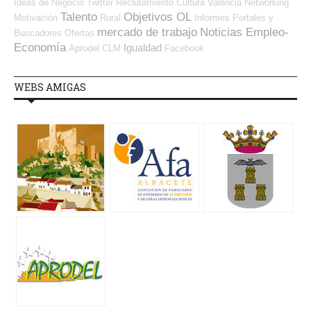
Ideas de Negocio
Twitter
Reclutamiento
Cultura
Valencia
Networking
Talento
Objetivos OL
Motivación
Rural
Informes
Portales y
mercado de trabajo
Noticias Empleo-
Buscadores Ofertas
Economía
Igualdad
Aprodel CLM
Facebook
WEBS AMIGAS