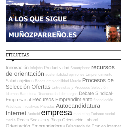
ETIQUETAS
recursos
Innovación
Productividad
Infojobs
Smartphone
de orientación
sostenibilidad
opiniones
Emprendimiento
Procesos de
Salud
objetivos
Becas
empleabilidad
Murcia
Selección Ofertas
Entrevistas y Procesos Selección
Debate Sindical-
Idiomas
Barcelona
Discapacidad
descargas
Recursos Emprendimiento
Empresarial
financiación
Autocandidatura
Prácticas
Iniciativas Privadas
empresa
Internet
Android
marketing
Turismo
social
Redes Sociales y Blogs Orientación Laboral
media
Orientación Emprendedores
Búsqueda de Empleo Internet