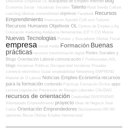
blog
Búsqueda de Empleo Internet
Directorios Empresas OL
Talento
Economía Social - Iniciativas Sociales
Rural
Sevilla
Cultura
Recursos
objetivos
coaching
Idiomas
sostenibilidad
Facebook
Emprendimiento
financiación
Aprodel CLM
ocio
Turismo
Recursos Humanos
Objetivos OL
Centros de Empleo y Ag.
Colocación
marketing
Andalucía
Herramientas (CP Y CV)
Murcia
Nuevas Tecnologias
Portales y Buscadores Ofertas
Fiscal
empresa
Buenas
Formación
social media
prácticas
Redes Sociales y
recursos
transformación digital
Blogs Orientación Laboral
comunicación
F Profesionales ADL
blogs
Iniciativas Públicas
Discapacidad
Iniciativas Privadas
comercio electrónico
Guías
empleabilidad
Networking
EMPREND
Noticias Empleo-Economía
recursos
Material de O.Laboral
para la formación
contenido
apps
Prácticas
Formación On-line
Lectura
Legislación
Prevención de Riesgos Laborales
CALIDAD
recursos de orientación
Creatividad
DIVERSIDAD
proyecto
Voluntariado
Emprendimiento
Ideas de Negocio
José
Orientación Emprendedores
Carlos
Reclutamiento RR.HH.
opiniones
Becas
Ofertas Empleo Internacional