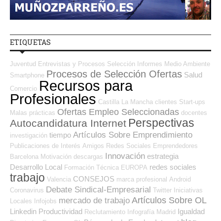
ETIQUETAS
Juventud
Entrevistas y Procesos Selección
Informes
Medio Ambiente
Procesos de Selección Ofertas
Salud
Smartphone
Recursos para
Comercio
Profesionales
Castilla La Mancha
clientes
Start-ups
Ofertas Empleo Seleccionadas
Malas prácticas
docentes
Perspectivas
Autocandidatura Internet
Artículos Sobre Emprendimiento
tiempo
investigación
Publicaciones de Interés
Amigos
Redes Sociales Emprendedores
Innovación
estrategia
Barcelona
Motivación
descargas
Desarrollo Local
redes sociales
Formación Técnica
EUROPA
trabajo
CONSEJOS
Valencia
marca profesional
Android
Debate Sindical-Empresarial
Coronavirus
Twitter
Iniciativas
Artículos Sobre OL
mercado de trabajo
Locales
Infojobs
Linkedin
Productividad
Igualdad
Reclutamiento
Infografía
Madrid