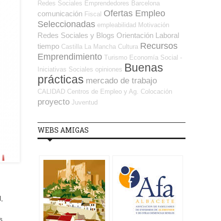
Redes Sociales Emprendedores
Barcelona
Ofertas Empleo
comunicación
Fiscal
Seleccionadas
empleabilidad
Motivación
Redes Sociales y Blogs Orientación Laboral
Recursos
tiempo
Castilla La Mancha
Cultura
Emprendimiento
Turismo
Economía Social -
Buenas
Iniciativas Sociales
opiniones
prácticas
mercado de trabajo
CALIDAD
Centros de Empleo y Ag. Colocación
proyecto
Juventud
WEBS AMIGAS
,
s