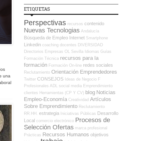
ETIQUETAS
Perspectivas
contenido
recursos
Nuevas Tecnologias
Andalucía
Búsqueda de Empleo Internet
Smartphone
Linkedin
coaching
docentes
DIVERSIDAD
Directorios Empresas OL
Sevilla
Idiomas
Guías
recursos para la
Formación Técnica
formación
redes sociales
Formación On-line
los
Orientación Emprendedores
Reclutamiento
e una
CONSEJOS
Twitter
Ideas de Negocio
F
aboral
Profesionales ADL
social media
Emprendimiento
blog
Noticias
clientes
Herramientas (CP Y CV)
Empleo-Economía
Artículos
Creatividad
Sobre Emprendimiento
Reclutamiento
estrategia
Desarrollo
RR.HH.
Iniciativas Públicas
Procesos de
Local
comercio electrónico
Selección Ofertas
marca profesional
Recursos Humanos
objetivos
Prácticas