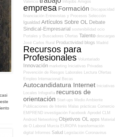
trabajo
Valencia
Infojobs
Amigos
empresa
Formación
Discapacidad
financiación
Entrevistas y Procesos Selección
Artículos Sobre OL
Debate
Igualdad
Sindical-Empresarial
sostenibilidad
ocio
Talento
Portales y Buscadores Ofertas
descargas
Productividad
blogs
José Carlos
Rural
Madrid
Recursos para
Profesionales
Voluntariado
Innovación
marketing
Iniciativas Privadas
Prevención de Riesgos Laborales
Lectura
Ofertas
Empleo Internacional
Becas
Autocandidatura Internet
Iniciativas
recursos de
Locales
Infografía
casi
orientación
Start-ups
Medio Ambiente
 este
Publicaciones de Interés
Malas prácticas
Comercio
iento
EMPREND
investigación
Facebook
Aprodel CLM
Objetivos OL
apps
Android
Networking
Material
de O.Laboral
Murcia
EUROPA
transformación
Salud
digital
Informes
Legislación
Coronavirus