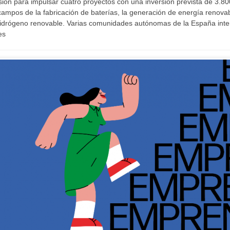
on para impulsar cuatro proyectos con una inversión prevista de 3.80
ampos de la fabricación de baterías, la generación de energía renovab
 hidrógeno renovable. Varias comunidades autónomas de la España inter
es