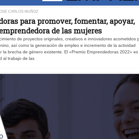
OSE CARLOS MUÑOZ
oras para promover, fomentar, apoyar,
 emprendedora de las mujeres
ocimiento de proyectos originales, creativos e innovadores acometidos 
ino, así como la generación de empleo e incremento de la actividad
ar la brecha de género existente. El «Premio Emprendedoras 2022» es
 al trabajo de las