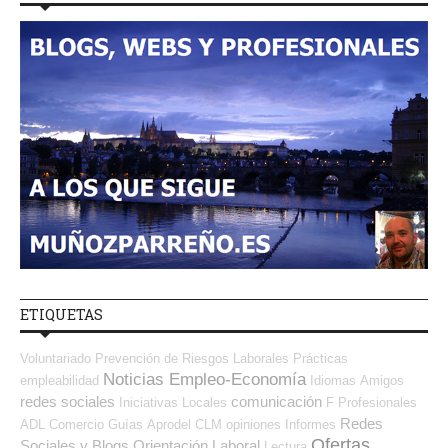
ETIQUETAS
Voluntariado
Prevención de Riesgos Laborales
Prácticas
Noticias Empleo-Economía
empleabilidad
Idiomas
Amigos
redes sociales
comunicación
Iniciativas Locales
F Profesionales
Redes
ADL
Comercio
Guías
Aprodel CLM
opiniones
Informes
Ofertas
Sociales y Blogs Orientación Laboral
Lectura