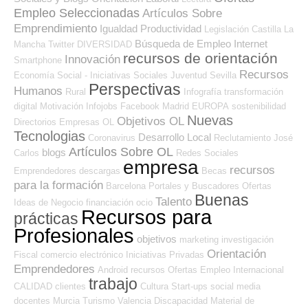
Empleo Seleccionadas
Artículos Sobre
Emprendimiento
Igualdad
Productividad
Legislación
Castilla La
Búsqueda de Empleo Internet
Mancha
Twitter
DIVERSIDAD
recursos de orientación
Innovación
Smartphone
Recursos
Economía Social - Iniciativas Sociales
Juventud
Sevilla
Perspectivas
Humanos
Rural
Infografía
transformación
digital
Motivación
Infojobs
Facebook
Madrid
EUROPA
sostenibilidad
Nuevas
Objetivos OL
Directorios Empresas OL
Tecnologias
Desarrollo Local
Coronavirus
Reclutamiento
José
Artículos Sobre OL
blogs
Carlos
Redes Sociales
empresa
recursos
Emprendedores
descargas
Becas
para la formación
Barcelona
Portales y Buscadores Ofertas
Buenas
Talento
Ideas de Negocio
financiación
ocio
Recursos para
prácticas
Profesionales
objetivos
marketing
investigación
Orientación
Fiscal
comercio electrónico
Iniciativas Privadas
Emprendedores
Android
recursos
Ofertas Empleo Internacional
trabajo
CALIDAD
clientes
Cultura
Start-ups
social media
docentes
Murcia
Turismo
Valencia
Discapacidad
Material de