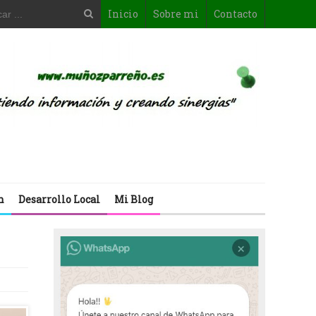
Inicio
Sobre mi
Contacto
n
Desarrollo Local
Mi Blog