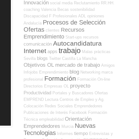
Innovación
social media
Reclutamiento RR.HH.
coaching
Valencia
Becas
sostenibilidad
Discapacidad
F Profesionales ADL
opiniones
Procesos de Selección
Andalucía
Ofertas
Recursos
clientes
Emprendimiento
Start-ups
recursos
Autocandidatura
comunicación
trabajo
Internet
apps
Malas prácticas
blogs
Sevilla
Twitter
Castilla La Mancha
Objetivos OL
mercado de trabajo
Amigos
blog
Infojobs
Emprendimiento
Networking
marca
Formación
profesional
Formación On-line
proyecto
Directorios Empresas OL
Productividad
Portales y Buscadores Ofertas
EMPREND
Lectura
Centros de Empleo y Ag.
Colocación
Redes Sociales Emprendedores
Publicaciones de Interés
Facebook
Formación
Orientación
Técnica
empleabilidad
Nuevas
Emprendedores
Murcia
Tecnologias
tiempo
Informes
Entrevistas y