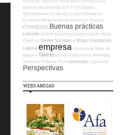
Procesos Selección
financiación
DIVERSIDAD
Idiomas
Herramientas (CP Y CV)
Madrid
Reclutamiento
Iniciativas Locales
Material de
O.Laboral
Medio Ambiente
Iniciativas Privadas
Buenas prácticas
CONSEJOS
Linkedin
Android
Barcelona
transformación digital
Redes Sociales y Blogs Orientación
Prácticas
empresa
Laboral
Coronavirus
Ideas de
Talento
Negocio
comercio electrónico
marketing
estrategia
Iniciativas Públicas
Rural
Legislación
Perspectivas
WEBS AMIGAS