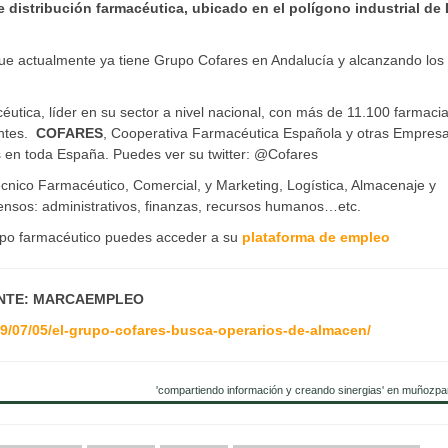
distribución farmacéutica, ubicado en el polígono industrial de
 que actualmente ya tiene Grupo Cofares en Andalucía y alcanzando los
éutica, líder en su sector a nivel nacional, con más de 11.100 farmaci
entes.
COFARES
, Cooperativa Farmacéutica Española y otras Empres
 en toda España. Puedes ver su twitter:
@Cofares
cnico Farmacéutico, Comercial, y Marketing, Logística, Almacenaje y
tensos: administrativos, finanzas, recursos humanos…etc.
rupo farmacéutico puedes acceder a su
plataforma de empleo
NTE: MARCAEMPLEO
9/07/05/el-grupo-cofares-busca-operarios-de-almacen/
'compartiendo información y creando sinergias' en muñozpa