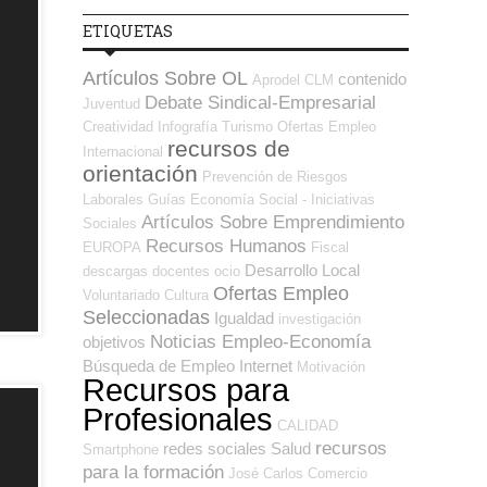
ETIQUETAS
Artículos Sobre OL
contenido
Aprodel CLM
Debate Sindical-Empresarial
Juventud
Creatividad
Infografía
Turismo
Ofertas Empleo
recursos de
Internacional
orientación
Prevención de Riesgos
Laborales
Guías
Economía Social - Iniciativas
Artículos Sobre Emprendimiento
Sociales
Recursos Humanos
EUROPA
Fiscal
Desarrollo Local
descargas
docentes
ocio
Ofertas Empleo
Voluntariado
Cultura
Seleccionadas
Igualdad
investigación
Noticias Empleo-Economía
objetivos
Búsqueda de Empleo Internet
Motivación
Recursos para
Profesionales
CALIDAD
recursos
redes sociales
Salud
Smartphone
para la formación
José Carlos
Comercio