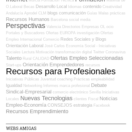
Murcia
Formación Técnica
Material de
Desarrollo Local
contenido
O.Laboral
Becas
Idiomas
Creatividad
blogs
comunicación
Andalucía
Aprodel CLM
Guías
Malas prácticas
Recursos Humanos
Barcelona
social media
Perspectivas
Valencia
Directorios Empresas OL
ocio
Portales y Buscadores Ofertas
EUROPA
investigación
Ofertas
Redes Sociales y Blogs
Empleo Internacional
Comercio
Orientación Laboral
José Carlos
Economía Social - Iniciativas
Sociales
Lectura
Motivación
transformación digital
Twitter
Coronavirus
Ofertas Empleo Seleccionadas
Talento
Rural
CALIDAD
Orientación Emprendedores
Start-ups
recursos
Recursos para Profesionales
Iniciativas Públicas
Juventud
coaching
Prácticas
empleabilidad
Debate
Igualdad
Networking
Informes
marca profesional
Sindical-Empresarial
comercio electrónico
Sevilla
Iniciativas
Nuevas Tecnologias
Noticias
Locales
clientes
Fiscal
Empleo-Economía
CONSEJOS
estrategia
Facebook
Recursos Emprendimiento
WEBS AMIGAS