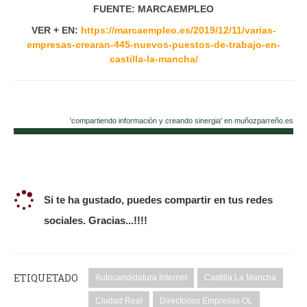
FUENTE: MARCAEMPLEO
VER + EN:
https://marcaempleo.es/2019/12/11/varias-
empresas-crearan-445-nuevos-puestos-de-trabajo-en-
castilla-la-mancha/
'compartiendo información y creando sinergia' en muñozparreño.es
Si te ha gustado, puedes compartir en tus redes
sociales. Gracias...!!!!
ETIQUETADO
Autocandidatura Internet
Castilla La Mancha
Ciudad Real
Directorios Empresas OL