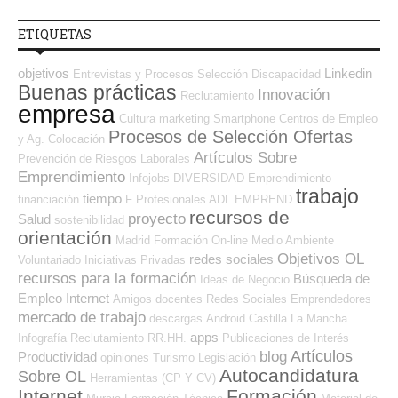
ETIQUETAS
objetivos
Linkedin
Entrevistas y Procesos Selección
Discapacidad
Buenas prácticas
Innovación
Reclutamiento
empresa
Cultura
marketing
Smartphone
Centros de Empleo
Procesos de Selección Ofertas
y Ag. Colocación
Artículos Sobre
Prevención de Riesgos Laborales
Emprendimiento
Infojobs
DIVERSIDAD
Emprendimiento
trabajo
tiempo
financiación
F Profesionales ADL
EMPREND
recursos de
proyecto
Salud
sostenibilidad
orientación
Madrid
Formación On-line
Medio Ambiente
Objetivos OL
redes sociales
Voluntariado
Iniciativas Privadas
recursos para la formación
Búsqueda de
Ideas de Negocio
Empleo Internet
Amigos
docentes
Redes Sociales Emprendedores
mercado de trabajo
descargas
Android
Castilla La Mancha
apps
Infografía
Reclutamiento RR.HH.
Publicaciones de Interés
Artículos
blog
Productividad
opiniones
Turismo
Legislación
Autocandidatura
Sobre OL
Herramientas (CP Y CV)
Internet
Formación