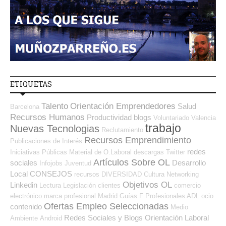
ETIQUETAS
Talento
Orientación Emprendedores
Salud
Barcelona
Recursos Humanos
Productividad
blogs
Voluntariado
Valencia
trabajo
Nuevas Tecnologias
Reclutamiento
Recursos Emprendimiento
Publicaciones de Interés
redes
Iniciativas Públicas
Material de O.Laboral
descargas
Twitter
Artículos Sobre OL
sociales
Desarrollo
Infojobs
Juventud
Local
CONSEJOS
recursos
DIVERSIDAD
Cultura
Networking
Objetivos OL
Linkedin
Lectura
Legislación
clientes
comercio
electrónico
marca profesional
Madrid
Guías
F Profesionales ADL
ocio
Ofertas Empleo Seleccionadas
contenido
Medio
Redes Sociales y Blogs Orientación Laboral
Ambiente
Android