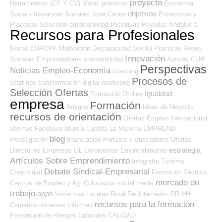
proyecto
Herramientas (CP Y CV)
Malas prácticas
Economía
objetivos
Social - Iniciativas Sociales
José Carlos
Entrevistas y
Procesos Selección
empleabilidad
Iniciativas Privadas
Andalucía
Recursos para Profesionales
Becas
EUROPA
Motivación
Discapacidad
Sevilla
Prácticas
Redes
Innovación
Sociales Emprendedores
sostenibilidad
Aprodel CLM
Perspectivas
Noticias Empleo-Economía
coaching
Procesos de
Start-ups
transformación digital
marketing
Selección Ofertas
Igualdad
Formación On-line
empresa
Formación
Amigos
Ideas de Negocio
recursos de orientación
Ofertas Empleo Internacional
Idiomas
Facebook
Murcia
Castilla La Mancha
EMPREND
blog
investigación
financiación
Portales y Buscadores Ofertas
estrategia
Directorios Empresas OL
Coronavirus
Emprendimiento
Artículos Sobre Emprendimiento
Infografía
Turismo
Debate Sindical-Empresarial
Creatividad
Formación Técnica
mercado de
Centros de Empleo y Ag. Colocación
social media
trabajo
apps
Iniciativas Locales
Rural
Reclutamiento RR.HH.
recursos para la formación
Comercio
docentes
Informes
Prevención de Riesgos Laborales
CALIDAD