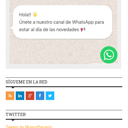
SÍGUEME EN LA RED
TWITTER
Tweets by MunozParreno