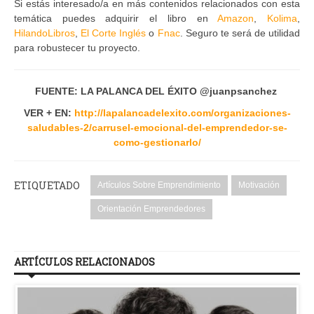
Si estás interesado/a en más contenidos relacionados con esta
temática puedes adquirir el libro en
Amazon
,
Kolima
,
HilandoLibros
,
El Corte Inglés
o
Fnac
. Seguro te será de utilidad
para robustecer tu proyecto.
FUENTE: LA PALANCA DEL ÉXITO @juanpsanchez
VER + EN:
http://lapalancadelexito.com/organizaciones-
saludables-2/carrusel-emocional-del-emprendedor-se-
como-gestionarlo/
ETIQUETADO
Artículos Sobre Emprendimiento
Motivación
Orientación Emprendedores
ARTÍCULOS RELACIONADOS