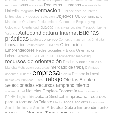
Recursos Humanos
Salud
recursos
opiniones
empleabilidad
Formación
Linkedin
Infografía
Publicaciones de Interés
Objetivos OL
comunicación
Entrevistas y Procesos Selección
Material de O.Laboral
Reclutamiento
Centros de Empleo y Ag.
Igualdad
Colocación
Creatividad
Iniciativas Locales
Medio Ambiente
Buenas
Autocandidatura Internet
Valencia
prácticas
contenido
Lectura
Comercio
transformación digital
Innovación
Orientación
Voluntariado
EUROPA
Emprendedores
Redes Sociales y Blogs Orientación
Laboral
Aprodel CLM
EMPREND
Discapacidad
marketing
recursos de orientación
Productividad
Castilla La
mercado de trabajo
Mancha
Motivación
descargas
Amigos
empresa
Desarrollo Local
docentes
Turismo
Sevilla
trabajo
Ofertas Empleo
Iniciativas Públicas
Fiscal
Seleccionadas
Recursos Emprendimiento
Noticias Empleo-Economía
sostenibilidad
Reclutamiento
Debate Sindical-Empresarial
recursos
RR.HH.
Legislación
para la formación
Talento
redes sociales
Madrid
Economía
Artículos Sobre Emprendimiento
Social - Iniciativas Sociales
Nuevas Tecnologias