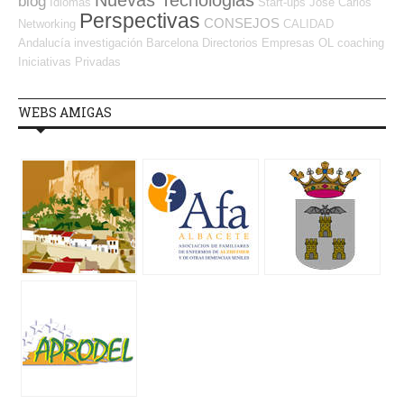
blog
Idiomas
Start-ups
José Carlos
Perspectivas
CONSEJOS
Networking
CALIDAD
Andalucía
investigación
Barcelona
Directorios Empresas OL
coaching
Iniciativas Privadas
WEBS AMIGAS