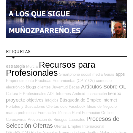
ETIQUETAS
Recursos para
estrategia
Murcia
Profesionales
apps
Smartphone
social media
Guías
Emprendimiento
Prácticas
Herramientas (CP Y CV)
comercio
Artículos Sobre OL
blogs
electrónico
clientes
Juventud
Becas
tiempo
Cultura
F Profesionales ADL
Informes
Android
financiación
proyecto
objetivos
Búsqueda de Empleo Internet
Infojobs
Portales y Buscadores Ofertas
ocio
Facebook
Ideas de Negocio
marca profesional
Formación Técnica
Rural
Formación On-line
Procesos de
Coronavirus
Prevención de Riesgos Laborales
Selección Ofertas
Ofertas Empleo Internacional
DIVERSIDAD
Redes Sociales Emprendedores
Twitter
Malas prácticas