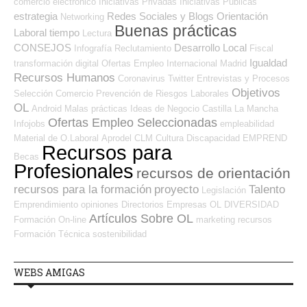
comercio electrónico
Iniciativas Privadas
Iniciativas Públicas
estrategia
Redes Sociales y Blogs Orientación
Networking
Buenas prácticas
Laboral
tiempo
Lectura
CONSEJOS
Desarrollo Local
Infografía
Reclutamiento
Fiscal
Igualdad
transformación digital
Ofertas Empleo Internacional
Madrid
Recursos Humanos
Coronavirus
Twitter
Entrevistas y Procesos
Objetivos
Selección
Comercio
Prevención de Riesgos Laborales
OL
Android
Malas prácticas
Ideas de Negocio
Castilla La Mancha
Ofertas Empleo Seleccionadas
Infojobs
empleabilidad
Material de O.Laboral
Aprodel CLM
Cultura
Discapacidad
EMPREND
Recursos para
Becas
Profesionales
recursos de orientación
recursos para la formación
proyecto
Talento
Legislación
Emprendimiento
opiniones
Directorios Empresas OL
DIVERSIDAD
Artículos Sobre OL
Formación On-line
marketing
recursos
Formación Técnica
sostenibilidad
WEBS AMIGAS