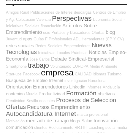
Amigos
Rural
Publicaciones de Interés
descargas
Centros de Empleo
Perspectivas
y Ag. Colocación
Valencia
Economía Social -
Artículos Sobre
Iniciativas Sociales
financiación
Emprendimiento
blog
ocio
Portales y Buscadores Ofertas
apps
Juventud
Guías
F Profesionales ADL
Herramientas (CP Y CV)
Nuevas
redes sociales
Redes Sociales Emprendedores
Tecnologias
Noticias Empleo-
Iniciativas Locales
Prácticas
Economía
Debate Sindical-Empresarial
José Carlos
trabajo
Smartphone
Voluntariado
EUROPA
Medio Ambiente
empresa
Start-ups
Facebook
CALIDAD
Idiomas
Turismo
Búsqueda de Empleo Internet
investigación
Barcelona
Orientación Emprendedores
Linkedin
Informes
Andalucía
Formación
contenido
Productividad
objetivos
Murcia
Procesos de Selección
Creatividad
Sevilla
docentes
Ofertas
Recursos Emprendimiento
Autocandidatura Internet
marca profesional
mercado de trabajo
Innovación
blogs
Salud
Motivación
comunicación
clientes
Reclutamiento RR.HH.
coaching
social media