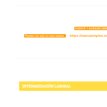
FUENTE Y AGRADECIMI
https://marcaempleo.e
Puedes ver más en este enlace: