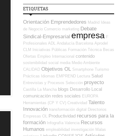
ETIQUETAS
Orientación Emprendedores
Madrid
Ideas
Debate
de Negocio
Comercio
marketing
empresa
Sindical-Empresarial
F
Profesionales ADL
Andalucía
Barcelona
Aprodel
CLM
Iniciativas Públicas
Formación Técnica
Becas
contenido
Ofertas Empleo Internacional
sostenibilidad
social media
Medio Ambiente
Objetivos OL
CALIDAD
Smartphone
Turismo
Salud
Prácticas
Idiomas
EMPREND
Lectura
proyecto
Entrevistas y Procesos Selección
blogs
Desarrollo Local
Castilla La Mancha
comunicación
redes sociales
EUROPA
Talento
Herramientas (CP Y CV)
Creatividad
Innovación
transformación digital
Directorios
recursos para la
Productividad
Empresas OL
formación
Recursos
Infografía
Valencia
Humanos
empleabilidad
investigación
Malas
Artículos
Linkedin
CONSEJOS