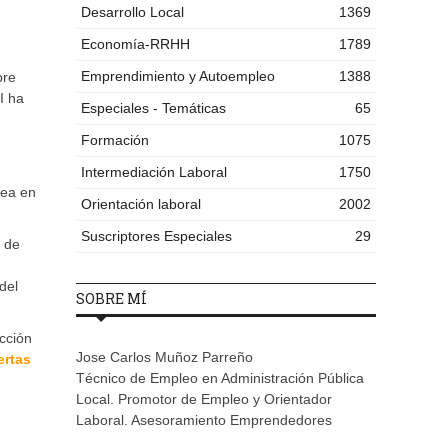
Desarrollo Local
1369
Economía-RRHH
1789
Emprendimiento y Autoempleo
1388
bre
I ha
Especiales - Temáticas
65
Formación
1075
Intermediación Laboral
1750
lea en
Orientación laboral
2002
Suscriptores Especiales
29
 de
del
SOBRE MÍ
ección
Jose Carlos Muñoz Parreño
ertas
Técnico de Empleo en Administración Pública
Local. Promotor de Empleo y Orientador
Laboral. Asesoramiento Emprendedores