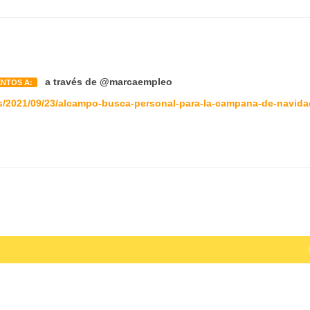
a través de @marcaempleo
ENTOS A:
s/2021/09/23/alcampo-busca-personal-para-la-campana-de-navida