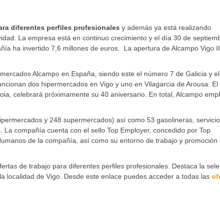
a diferentes perfiles profesionales
y además ya está realizando
idad. La empresa está en continuo crecimiento y el día 30 de septiem
ñía ha invertido 7,6 millones de euros. La apertura de Alcampo Vigo II
rmercados Alcampo en España, siendo este el número 7 de Galicia y el
uncionan dos hipermercados en Vigo y uno en Vilagarcia de Arousa. El
Coia, celebrará próximamente su 40 aniversario. En total, Alcampo emp
ipermercados y 248 supermercados) así como 53 gasolineras, servicio
s. La compañía cuenta con el sello Top Employer, concedido por Top
 Humanos de la compañía, así como su entorno de trabajo y promoción 
rtas de trabajo para diferentes perfiles profesionales. Destaca la sel
la localidad de Vigo. Desde este enlace puedes acceder a todas las
of