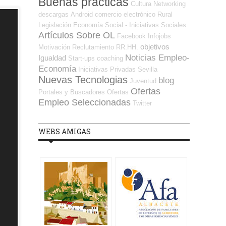
Buenas prácticas
Cultura
Networking
descargas
Android
comercio electrónico
Rural
Legislación
Economía Social - Iniciativas Sociales
Artículos Sobre OL
Facebook
Infojobs
objetivos
Motivación
Reclutamiento RR.HH.
Noticias Empleo-
Igualdad
Start-ups
coaching
Economía
Iniciativas Privadas
Sevilla
Nuevas Tecnologias
blog
Juventud
Ofertas
Portales y Buscadores Ofertas
Empleo Seleccionadas
Twitter
WEBS AMIGAS