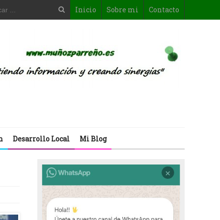
Inicio
Sobre mi
Contacto
n
Desarrollo Local
Mi Blog