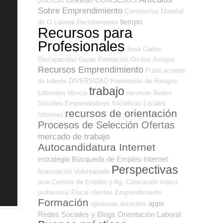
prácticas
Sobre Emprendimiento
Coronavirus
Material
tiempo
de O.Laboral
Reclutamiento
Recursos para
Profesionales
José Carlos
Discapacidad
Guías
Formación On-line
Amigos
Recursos Emprendimiento
Publicaciones
de Interés
DIVERSIDAD
Prevención de Riesgos
trabajo
Laborales
Murcia
recursos
Redes
Sociales Emprendedores
Iniciativas Locales
recursos de orientación
Informes
Procesos de Selección Ofertas
mercado de trabajo
Autocandidatura Internet
estrategia
Búsqueda de Empleo Internet
Perspectivas
financiación
Voluntariado
ocio
Centros de Empleo y Ag. Colocación
marca
profesional
Fiscal
clientes
Emprendimiento
Formación
apps
opiniones
docentes
Redes Sociales y Blogs Orientación Laboral