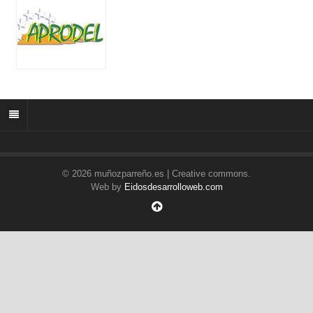
© 2026 muñozparreño.es | Creative commons.
Web by
Eidosdesarrolloweb.com