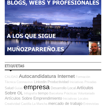
ETIQUETAS
Autocandidatura Internet
CALIDAD
Formación
Linkedin
Productividad
Técnica
Coronavirus
Iniciativas Privadas
empresa
Artículos
Salud
Desarrollo Local
Guías
Sobre OL
tiempo
Infografía
Barcelona
Prácticas
Voluntariado
Artículos Sobre Emprendimiento
Iniciativas Locales
mercado de trabajo
Creatividad
Castilla La Mancha
Entrevistas