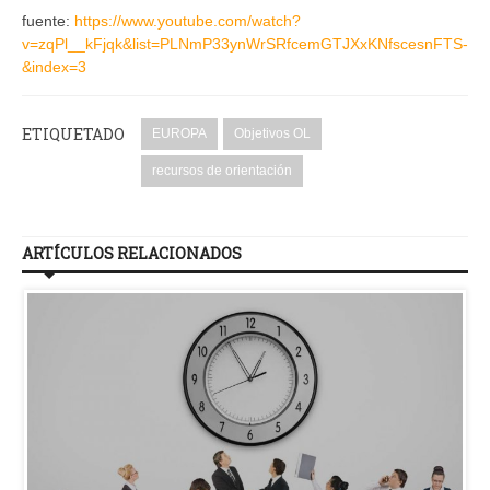
fuente:
https://www.youtube.com/watch?
v=zqPl__kFjqk&list=PLNmP33ynWrSRfcemGTJXxKNfscesnFTS-
&index=3
ETIQUETADO
EUROPA
Objetivos OL
recursos de orientación
ARTÍCULOS RELACIONADOS