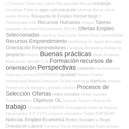
estrategia
y Procesos Selección
Cultura
Discapacidad
Murcia
apps
comunicación
Iniciativas Públicas
Informes
Becas
social
Búsqueda de Empleo Internet
blogs
media
Idiomas
F
Recursos Humanos
Talento
Profesionales ADL
Amigos
Ofertas Empleo
opiniones
docentes
Reclutamiento RR.HH.
Seleccionadas
coaching
José Carlos
Sevilla
Rural
sostenibilidad
Recursos Emprendimiento
transformación digital
descargas
Orientación Emprendedores
Facebook
Networking
Andalucía
Buenas prácticas
proyecto
Infojobs
Medio Ambiente
Formación
recursos de
financiación
Aprodel CLM
Perspectivas
orientación
contenido
Reclutamiento
Igualdad
Start-ups
Lectura
DIVERSIDAD
Ofertas Empleo
objetivos
Internacional
Madrid
Formación On-line
marketing
Android
Procesos de
Prevención de Riesgos Laborales
clientes
Selección Ofertas
redes sociales
Redes Sociales
Objetivos OL
Emprendedores
recursos
Turismo
Motivación
trabajo
Smartphone
EUROPA
investigación
Ideas de Negocio
Herramientas (CP Y CV)
comercio electrónico
Twitter
EMPREND
Noticias Empleo-Economía
Redes Sociales y Blogs
Orientación Laboral
Comercio
Fiscal
empleabilidad
Publicaciones