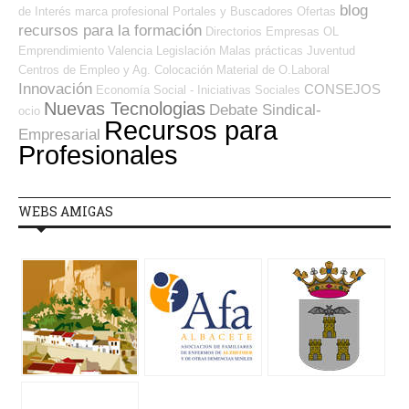
blog
de Interés
marca profesional
Portales y Buscadores Ofertas
recursos para la formación
Directorios Empresas OL
Emprendimiento
Valencia
Legislación
Malas prácticas
Juventud
Centros de Empleo y Ag. Colocación
Material de O.Laboral
Innovación
CONSEJOS
Economía Social - Iniciativas Sociales
Nuevas Tecnologias
Debate Sindical-
ocio
Recursos para
Empresarial
Profesionales
WEBS AMIGAS