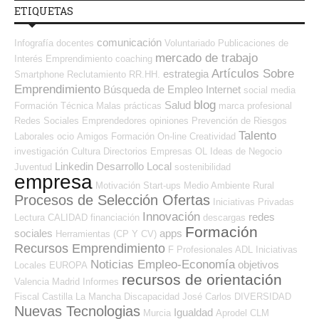
ETIQUETAS
comunicación
Infografía
docentes
Voluntariado
Publicaciones de
mercado de trabajo
Interés
Emprendimiento
coaching
Artículos Sobre
estrategia
Smartphone
Reclutamiento RR.HH.
Emprendimiento
Búsqueda de Empleo Internet
social media
blog
Salud
Formación Técnica
Malas prácticas
marca profesional
Redes Sociales Emprendedores
opiniones
Prevención de Riesgos
Talento
Laborales
ocio
Amigos
Formación On-line
Creatividad
investigación
Cultura
Directorios Empresas OL
Ideas de Negocio
Linkedin
Desarrollo Local
Juventud
sostenibilidad
empresa
Motivación
Start-ups
Medio Ambiente
Rural
Procesos de Selección Ofertas
Iniciativas Privadas
Innovación
redes
Lectura
CALIDAD
financiación
descargas
Formación
sociales
apps
Herramientas (CP Y CV)
Recursos Emprendimiento
F Profesionales ADL
Iniciativas
Noticias Empleo-Economía
objetivos
Locales
EUROPA
recursos de orientación
Valencia
Madrid
Informes
Fiscal
Castilla La Mancha
Discapacidad
José Carlos
DIVERSIDAD
Nuevas Tecnologias
Igualdad
Murcia
Aprodel CLM