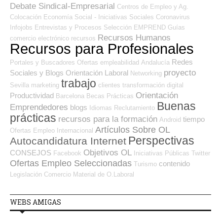
Debate Sindical-Empresarial
Centros de Empleo y Ag.
Colocación
Economía Social - Iniciativas Sociales
Coronavirus
Infojobs
Entrevistas y Procesos Selección
EMPREND
Guías
Recursos Humanos
comercio electrónico
recursos
Recursos para Profesionales
Redes
Portales y Buscadores Ofertas
empleabilidad
Andalucía
proyecto
Sociales y Blogs Orientación Laboral
Networking
trabajo
Sevilla
marketing
clientes
transformación digital
Orientación
Productividad
Barcelona
Becas
Prácticas
Buenas
Emprendedores
blogs
Idiomas
Reclutamiento
prácticas
recursos para la formación
tiempo
Android
Artículos Sobre OL
Ofertas Empleo Internacional
Perspectivas
Autocandidatura Internet
Objetivos OL
CONSEJOS
Facebook
Iniciativas Públicas
Twitter
Ofertas Empleo Seleccionadas
contenido
Turismo
Legislación
Comercio
Material de O.Laboral
WEBS AMIGAS