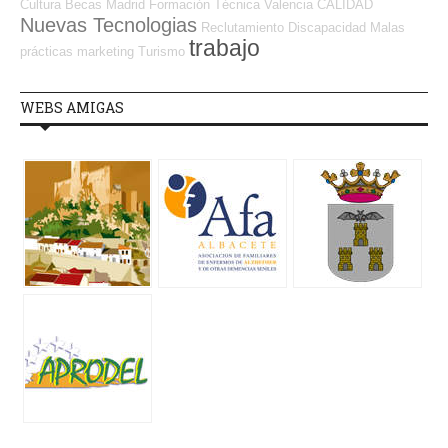
Cultura
Becas
Madrid
Formación Técnica
Valencia
CALIDAD
Nuevas Tecnologias
Reclutamiento
Discapacidad
Malas
trabajo
prácticas
marketing
Turismo
WEBS AMIGAS