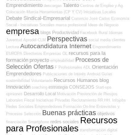
Emprendimiento
Talento
descargas
Centros de Empleo y Ag.
Colocación
Murcia
Herramientas (CP Y CV)
Iniciativas Locales
Debate Sindical-Empresarial
Comercio
José Carlos
Economía
Social - Iniciativas Sociales
marca profesional
Ideas de Negocio
empresa
blogs
Productividad
Facebook
Rural
Idiomas
Perspectivas
Juventud
Aprodel CLM
social media
clientes
Autocandidatura Internet
Lectura
Emprendimiento
recursos para la
EUROPA
Directorios Empresas OL
Procesos de
formación
proyecto
empleabilidad
Selección Ofertas
Orientación
F Profesionales ADL
Emprendedores
Publicaciones de Interés
Android
Guías
Recursos Humanos
blog
sostenibilidad
Voluntariado
Innovación
estrategia
CONSEJOS
coaching
Start-ups
Desarrollo Local
opiniones
Motivación
Prevención de Riesgos
Laborales
Fiscal
Iniciativas Privadas
Reclutamiento RR.HH.
Infojobs
Redes Sociales Emprendedores
Formación On-line
Entrevistas y
Buenas prácticas
objetivos
Procesos Selección
Recursos
redes sociales
financiación
Smartphone
para Profesionales
transformación digital