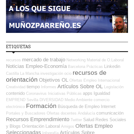
ETIQUETAS
mercado de trabajo
recursos
Networking
Material de O.Laboral
Noticias Empleo-Economía
Linkedin
Barcelona
Prácticas
recursos de
Castilla La Mancha
investigación
ocio
orientación
Objetivos OL
Ofertas Empleo Internacional
Artículos Sobre OL
tiempo
Creatividad
Informes
Legislación
contenido
apps
Igualdad
Coronavirus
Iniciativas Públicas
EMPREND
Sevilla
DIVERSIDAD
Medio Ambiente
comercio
Formación
Búsqueda de Empleo Internet
electrónico
comunicación
Portales y Buscadores Ofertas
docentes
Andalucía
Recursos Emprendimiento
Salud
Redes Sociales
Twitter
Ofertas Empleo
y Blogs Orientación Laboral
Amigos
Seleccionadas
Artículos Sobre
Infografía