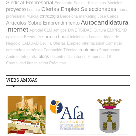
Sindical-Empresarial
Economía Social - Iniciativas Sociales
Ofertas Empleo Seleccionadas
proyecto
Lectura
marca
estrategia
profesional
Murcia
Barcelona
marketing
José Carlos
Autocandidatura
Artículos Sobre Emprendimiento
Internet
Aprodel CLM
Amigos
DIVERSIDAD
Cultura
EMPREND
Desarrollo Local
opiniones
Becas
Iniciativas Locales
Ideas de
Negocio
CALIDAD
Sevilla
Ofertas Empleo Internacional
Comercio
contenido
comercio electrónico
Formación Técnica
Smartphone
blogs
Android
Infografía
docentes
Directorios Empresas OL
Creatividad
financiación
Prácticas
WEBS AMIGAS