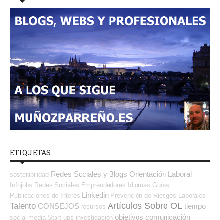
ETIQUETAS
Redes Sociales y Blogs Orientación Laboral
sostenibilidad
Infojobs
Redes Sociales Emprendedores
Idiomas
Guías
Linkedin
Publicaciones de Interés
Prevención de Riesgos Laborales
Artículos Sobre OL
Talento
CONSEJOS
tiempo
recursos
objetivos
comunicación
social media
Start-ups
investigación