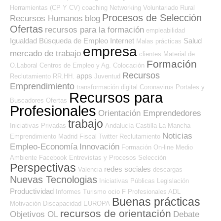
Herramientas (CP Y CV)
coaching
Networking
Voluntariado
Rural
Procesos de Selección
Recursos Humanos
blog
Ofertas
recursos para la formación
empleabilidad
Igualdad
Búsqueda de Empleo Internet
Salud
Malas prácticas
empresa
mercado de trabajo
clientes
Material de
Formación
O.Laboral
Centros de Empleo y Ag. Colocación
Recursos
apps
Reclutamiento RR.HH.
Juventud
Emprendimiento
transformación digital
Coronavirus
Portales y
Recursos para
Buscadores Ofertas
Profesionales
Orientación Emprendedores
trabajo
Iniciativas Privadas
Andalucía
Castilla La Mancha
Noticias
Emprendimiento
Madrid
Fiscal
Twitter
Reclutamiento
Empleo-Economía
Innovación
Formación On-line
Medio
Ambiente
Facebook
Entrevistas y Procesos Selección
Perspectivas
redes sociales
Valencia
descargas
Nuevas Tecnologias
Iniciativas Públicas
Legislación
Productividad
Informes
Turismo
ocio
F Profesionales ADL
Buenas prácticas
Motivación
Discapacidad
EUROPA
recursos de orientación
Objetivos OL
Debate