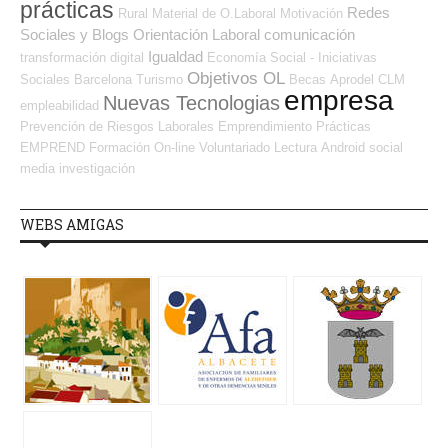
prácticas
Redes
Rural
Material de O.Laboral
Motivación
Sociales y Blogs Orientación Laboral
comunicación
Igualdad
transformación digital
Economía Social - Iniciativas
Objetivos OL
Sociales
Barcelona
Turismo
Becas
Aprodel CLM
empresa
Nuevas Tecnologias
empleabilidad
Prevención de Riesgos Laborales
Emprendimiento
Prácticas
EMPREND
Formación On-line
Voluntariado
Lectura
Android
social
media
investigación
WEBS AMIGAS