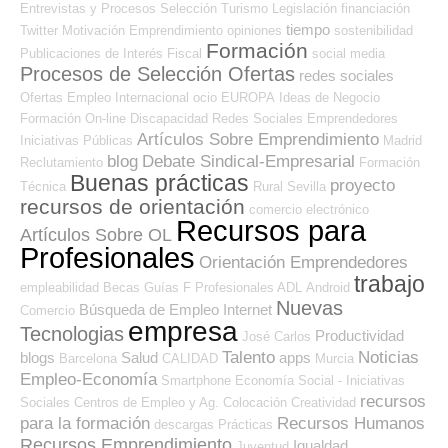
Entrevistas y Procesos Selección
Turismo
Legislación
financiación
tiempo
Twitter
Motivación
Emprendimiento
opiniones
sostenibilidad
Formación
Publicaciones de Interés
Fiscal
social media
Procesos de Selección Ofertas
redes sociales
Ofertas Empleo Internacional
ocio
EUROPA
Ideas de Negocio
Formación On-line
Discapacidad
Redes Sociales Emprendedores
Artículos Sobre Emprendimiento
Iniciativas Públicas
Madrid
blog
Debate Sindical-Empresarial
Reclutamiento
Formación
Buenas prácticas
proyecto
Técnica
Rural
Sevilla
recursos de orientación
comercio electrónico
Recursos para
Artículos Sobre OL
Profesionales
Orientación Emprendedores
trabajo
empleabilidad
Becas
Guías
F Profesionales ADL
Android
Nuevas
Búsqueda de Empleo Internet
Comercio
empresa
Tecnologias
Productividad
José Carlos
Talento
Noticias
blogs
Salud
apps
Barcelona
CALIDAD
Murcia
Empleo-Economía
Smartphone
Economía Social - Iniciativas
recursos
Sociales
Centros de Empleo y Ag. Colocación
Creatividad
para la formación
Recursos Humanos
descargas
Prácticas
Recursos Emprendimiento
Igualdad
Juventud