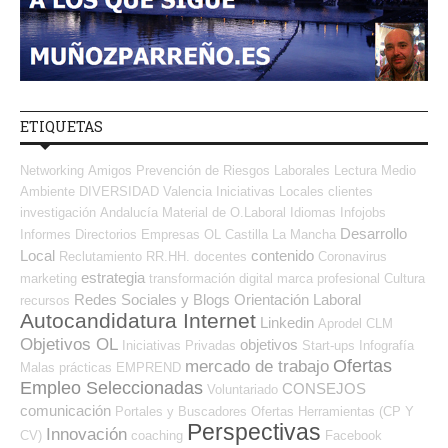
ETIQUETAS
Networking
Amigos
Prevención de Riesgos Laborales
Lectura
Medio
Ambiente
DIVERSIDAD
Valencia
Iniciativas Locales
clientes
investigación
Andalucía
Material de O.Laboral
Idiomas
Infojobs
Desarrollo
Informes
Directorios Empresas OL
Castilla La Mancha
Local
contenido
Reclutamiento RR.HH.
docentes
Coronavirus
estrategia
marketing
transformación digital
marca profesional
Cultura
Redes Sociales y Blogs Orientación Laboral
recursos
Autocandidatura Internet
Linkedin
Aprodel CLM
Objetivos OL
objetivos
Iniciativas Privadas
Start-ups
Infografía
Ofertas
mercado de trabajo
Malas prácticas
EMPREND
Empleo Seleccionadas
CONSEJOS
Voluntariado
comunicación
Portales y Buscadores Ofertas
Herramientas (CP Y
Perspectivas
Innovación
CV)
coaching
Facebook