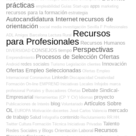
prácticas
apps
empleabilidad
Guías
Start-ups
marketing
recursos para la formación
estrategia
Autocandidatura Internet
recursos de
orientación
social media
investigación
Sevilla
F Profesionales
Recursos
ADL
Amigos
Barcelona
Lectura
Rural
para Profesionales
Recursos Humanos
Perspectivas
CONSEJOS
tiempo
DIVERSIDAD
Procesos de Selección Ofertas
Emprendimiento
Innovación
redes sociales
Android
Turismo
Legislación
clientes
Ofertas Empleo Seleccionadas
Ofertas Empleo
Linkedin
Internacional
Coronavirus
Discapacidad
Creatividad
Formación On-line
EMPREND
Iniciativas Locales
Infojobs
marca
Debate Sindical-
profesional
Portales y Buscadores Ofertas
Empresarial
proyecto
Herramientas (CP Y CV)
Idiomas
Artículos Sobre
blog
Publicaciones de Interés
Voluntariado
OL
mercado
EUROPA
Motivación
docentes
José Carlos
Valencia
de trabajo
Salud
contenido
Infografía
Reclutamiento RR.HH.
Talento
Twitter
Cultura
Formación Técnica
Iniciativas Privadas
Recursos
Redes Sociales y Blogs Orientación Laboral