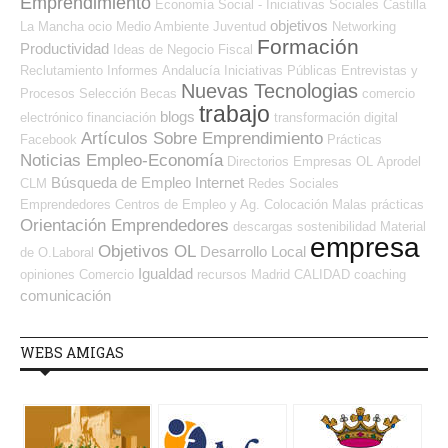
Emprendimiento
Economía Social - Iniciativas Sociales
Castilla
objetivos
La Mancha
ocio
Medio Ambiente
Juventud
Networking
Formación
Productividad
Ideas de Negocio
Fiscal
Reclutamiento
Informes
Andalucía
Iniciativas Públicas
Entrevistas y
Nuevas Tecnologias
Procesos Selección
Becas
comercio
trabajo
blogs
electrónico
financiación
transformación digital
Artículos Sobre Emprendimiento
Facebook
Prácticas
Noticias Empleo-Economía
Directorios Empresas OL
Aprodel
Búsqueda de Empleo Internet
CLM
Redes Sociales
Emprendedores
Centros de Empleo y Ag. Colocación
Malas prácticas
Orientación Emprendedores
descargas
sostenibilidad
Material
empresa
Objetivos OL
Desarrollo Local
de O.Laboral
Igualdad
opiniones
Comercio
recursos
Madrid
CALIDAD
coaching
comunicación
WEBS AMIGAS