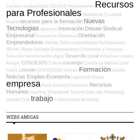
Recursos
Sociales
empleabilidad
CALIDAD
Reclutamiento
para Profesionales
Material de O.Laboral
Nuevas
recursos para la formación
Madrid
Tecnologias
Innovación
Debate Sindical-
opiniones
Empresarial
Orientación
financiación
Andalucía
Emprendedores
clientes
Twitter
sostenibilidad
Reclutamiento
RR.HH.
Redes Sociales Emprendedores
Entrevistas y Procesos
Desarrollo Local
Selección
transformación digital
Iniciativas Locales
CONSEJOS
estrategia
Amigos
Cultura
Castilla La Mancha
José
Formación
Linkedin
Carlos
DIVERSIDAD
Idiomas
Sevilla
Noticias Empleo-Economía
Legislación
Becas
empresa
Recursos
Rural
Juventud
Facebook
Humanos
coaching
Smartphone
Turismo
Start-ups
Networking
trabajo
Aprodel CLM
Publicaciones de Interés
WEBS AMIGAS