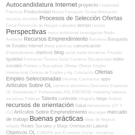
Autocandidatura Internet
proyecto
Creatividad
Productividad
Prácticas
Murcia
Formación On-line
Motivación
Procesos de Selección Ofertas
recursos
docentes
tiempo
Fiscal
Prevención de Riesgos Laborales
Lectura
Perspectivas
marca profesional
investigación
Medio
Recursos Emprendimiento
Búsqueda
Ambiente
Barcelona
de Empleo Internet
comunicación
Malas prácticas
blog
objetivos
Emprendimiento
social media
Iniciativas Privadas
Igualdad
redes
Formación Técnica
Guías
Comercio
Discapacidad
sociales
Portales y Buscadores Ofertas
Ofertas Empleo
Ofertas
Internacional
Centros de Empleo y Ag. Colocación
Empleo Seleccionadas
apps
Informes
Coronavirus
Artículos Sobre OL
comercio electrónico
Directorios Empresas
OL
Voluntariado
F Profesionales ADL
EMPREND
marketing
Valencia
Talento
contenido
blogs
Iniciativas Públicas
Infografía
Android
recursos de orientación
Salud
Herramientas (CP Y
Artículos Sobre Emprendimiento
mercado
CV)
descargas
Buenas prácticas
de trabajo
Ideas de Negocio
Redes Sociales y Blogs Orientación Laboral
Infojobs
Objetivos OL
EUROPA
ocio
Economía Social - Iniciativas