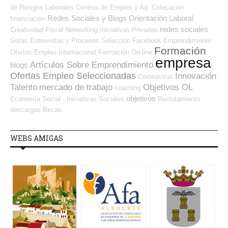
de Riesgos Laborales
Centros de Empleo y Ag. Colocación
Redes Sociales y Blogs Orientación Laboral
financiación
redes sociales
Creatividad
Fiscal
Networking
Iniciativas Privadas
Guías
Entrevistas y Procesos Selección
Facebook
Emprendimiento
Formación
Ofertas Empleo Internacional
Formación On-line
empresa
Artículos Sobre Emprendimiento
blogs
Ofertas Empleo Seleccionadas
Innovación
Coronavirus
Talento
mercado de trabajo
Objetivos OL
coaching
objetivos
Economía Social - Iniciativas Sociales
Reclutamiento
descargas
Becas
WEBS AMIGAS