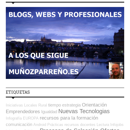
ETIQUETAS
Orientación
tiempo
estrategia
Iniciativas Locales
Rural
Nuevas Tecnologias
Emprendedores
Igualdad
recursos para la formación
Infografía
EUROPA
comunicación
Android
Prácticas
recursos
docentes
Lectura
Infojobs