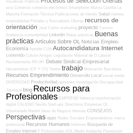
Procesos de Selección Ofertas
Iniciativas Públicas
ocio
Comercio
comercio electrónico
Smartphone
Murcia
Castilla La
Salud
Mancha
Formación Técnica
Publicaciones de Interés
clientes
recursos de
empleabilidad
Portales y Buscadores Ofertas
orientación
proyecto
José Carlos
marketing
Turismo
Buenas
Linkedin
Andalucía
sostenibilidad
Malas prácticas
prácticas
Artículos Sobre OL
Noticias Empleo-
Autocandidatura Internet
Economía
Aprodel CLM
contenido
Cultura
Amigos
Legislación
Material de O.Laboral
Debate Sindical-Empresarial
Reclutamiento RR.HH.
trabajo
Herramientas (CP Y CV)
Twitter
Motivación
Barcelona
Recursos Emprendimiento
Desarrollo Local
social media
Productividad
DIVERSIDAD
opiniones
investigación
Discapacidad
Recursos para
blog
Juventud
Profesionales
EMPREND
Valencia
transformación
digital
CALIDAD
Sevilla
Start-ups
Directorios Empresas OL
CONSEJOS
Voluntariado
Madrid
Ideas de Negocio
Idiomas
Perspectivas
apps
Redes Sociales Emprendedores
marca
Recursos Humanos
Búsqueda de
profesional
Informes
Empleo Internet
F Profesionales ADL
Medio Ambiente
Prevención