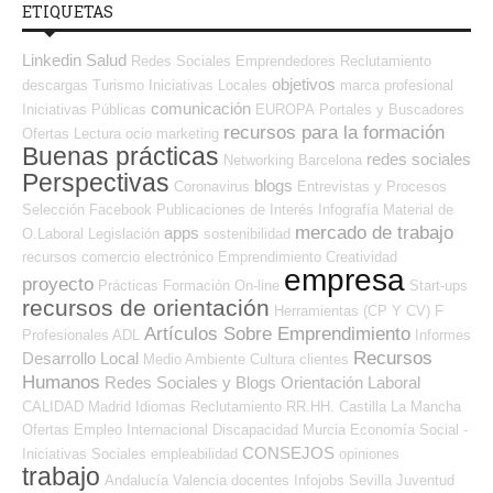
ETIQUETAS
Linkedin
Salud
Redes Sociales Emprendedores
Reclutamiento
objetivos
descargas
Turismo
Iniciativas Locales
marca profesional
comunicación
Iniciativas Públicas
EUROPA
Portales y Buscadores
recursos para la formación
Ofertas
Lectura
ocio
marketing
Buenas prácticas
redes sociales
Networking
Barcelona
Perspectivas
blogs
Coronavirus
Entrevistas y Procesos
Selección
Facebook
Publicaciones de Interés
Infografía
Material de
mercado de trabajo
apps
O.Laboral
Legislación
sostenibilidad
recursos
comercio electrónico
Emprendimiento
Creatividad
empresa
proyecto
Prácticas
Formación On-line
Start-ups
recursos de orientación
Herramientas (CP Y CV)
F
Artículos Sobre Emprendimiento
Profesionales ADL
Informes
Recursos
Desarrollo Local
Medio Ambiente
Cultura
clientes
Humanos
Redes Sociales y Blogs Orientación Laboral
CALIDAD
Madrid
Idiomas
Reclutamiento RR.HH.
Castilla La Mancha
Ofertas Empleo Internacional
Discapacidad
Murcia
Economía Social -
CONSEJOS
Iniciativas Sociales
empleabilidad
opiniones
trabajo
Andalucía
Valencia
docentes
Infojobs
Sevilla
Juventud