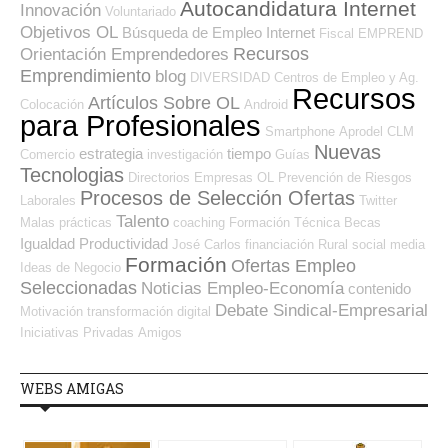
Autocandidatura Internet
Innovación
Voluntariado
Objetivos OL
Búsqueda de Empleo Internet
Fiscal
EMPREND
Recursos
Orientación Emprendedores
Emprendimiento
blog
DIVERSIDAD
Centros de Empleo y Ag.
Recursos
Artículos Sobre OL
Colocación
Android
para Profesionales
Smartphone
Aprodel CLM
Nuevas
estrategia
tiempo
Comercio
investigación
Guías
Tecnologias
Directorios Empresas OL
Prevención de Riesgos
Procesos de Selección Ofertas
Laborales
Twitter
Talento
Malas prácticas
coaching
Formación Técnica
Becas
Igualdad
Productividad
José Carlos
financiación
Rural
social media
Formación
Ofertas Empleo
Ideas de Negocio
Seleccionadas
Noticias Empleo-Economía
contenido
Debate Sindical-Empresarial
Motivación
transformación digital
Iniciativas Privadas
Amigos
WEBS AMIGAS