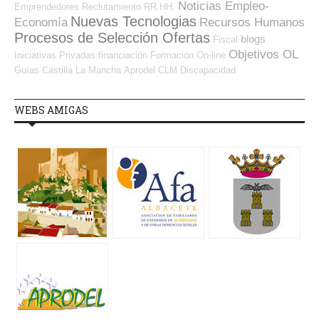
Noticias Empleo-
Emprendedores
Reclutamiento RR.HH.
Nuevas Tecnologias
Economía
Recursos Humanos
Procesos de Selección Ofertas
blogs
Fiscal
Objetivos OL
Iniciativas Privadas
financiación
Formación On-line
Guías
Castilla La Mancha
Aprodel CLM
Discapacidad
WEBS AMIGAS