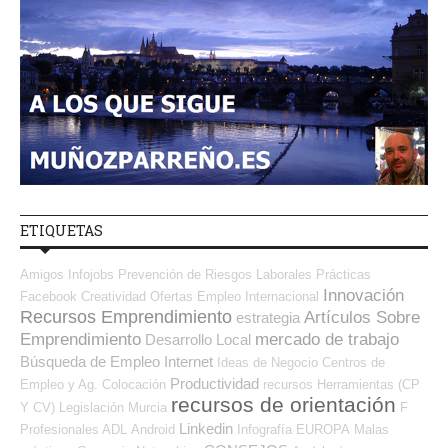
ETIQUETAS
Amigos
Infojobs
Prevención de Riesgos Laborales
Prácticas
Innovación
Facebook
Creatividad
Ofertas Empleo Internacional
Recursos Emprendimiento
Artículos Sobre
estrategia
Emprendimiento
mercado de trabajo
Desarrollo Local
Búsqueda de Empleo Internet
Ideas de Negocio
Centros de
Productividad
Empleo y Ag. Colocación
recursos
Herramientas (CP
recursos de orientación
Y CV)
Legislación
Murcia
F
Linkedin
Profesionales ADL
Android
Infografía
EUROPA
Malas