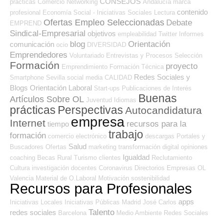
CONSEJOS
prácticas
Comercio
Networking
Andalucía
marca
contenido
profesional
Economía Social - Iniciativas Sociales
Lectura
Ofertas Empleo Seleccionadas
Debate
EMPREND
Sindical-Empresarial
objetivos
empleabilidad
Twitter
Informes
blog
Orientación
comunicación
ocio
DIVERSIDAD
Emprendedores
Voluntariado
Entrevistas y Procesos Selección
Formación
proyecto
Emprendimiento
Formación Técnica
Redes Sociales y
Smartphone
Sevilla
social media
CALIDAD
Blogs Orientación Laboral
Start-ups
Publicaciones de Interés
Buenas
Artículos Sobre OL
Juventud
Idiomas
prácticas
Perspectivas
Autocandidatura
empresa
Internet
recursos para la
tiempo
trabajo
formación
comercio electrónico
descargas
Portales y
Salud
Buscadores Ofertas
marketing
transformación digital
opiniones
Igualdad
coaching
Becas
Rural
Turismo
clientes
Reclutamiento
Cultura
investigación
docentes
Coronavirus
Directorios Empresas OL
Valencia
Material de O.Laboral
Motivación
sostenibilidad
Recursos para Profesionales
apps
Iniciativas Locales
Iniciativas Públicas
Madrid
José Carlos
Talento
redes sociales
Barcelona
Medio Ambiente
Redes Sociales