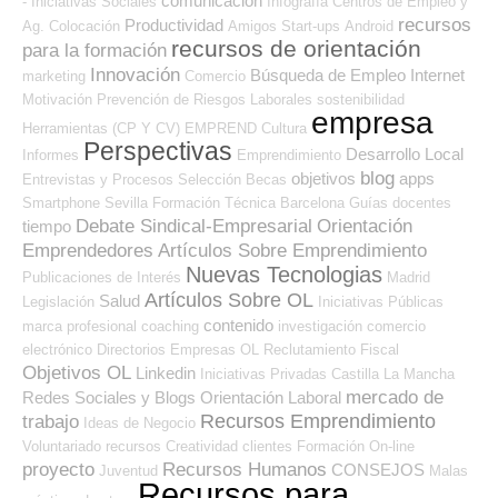
comunicación
- Iniciativas Sociales
Infografía
Centros de Empleo y
recursos
Productividad
Ag. Colocación
Amigos
Start-ups
Android
recursos de orientación
para la formación
Innovación
Búsqueda de Empleo Internet
marketing
Comercio
Motivación
Prevención de Riesgos Laborales
sostenibilidad
empresa
Herramientas (CP Y CV)
EMPREND
Cultura
Perspectivas
Desarrollo Local
Informes
Emprendimiento
blog
objetivos
apps
Entrevistas y Procesos Selección
Becas
Smartphone
Sevilla
Formación Técnica
Barcelona
Guías
docentes
Debate Sindical-Empresarial
Orientación
tiempo
Emprendedores
Artículos Sobre Emprendimiento
Nuevas Tecnologias
Publicaciones de Interés
Madrid
Artículos Sobre OL
Salud
Legislación
Iniciativas Públicas
contenido
marca profesional
coaching
investigación
comercio
electrónico
Directorios Empresas OL
Reclutamiento
Fiscal
Objetivos OL
Linkedin
Iniciativas Privadas
Castilla La Mancha
mercado de
Redes Sociales y Blogs Orientación Laboral
Recursos Emprendimiento
trabajo
Ideas de Negocio
Voluntariado
recursos
Creatividad
clientes
Formación On-line
proyecto
Recursos Humanos
CONSEJOS
Juventud
Malas
Recursos para