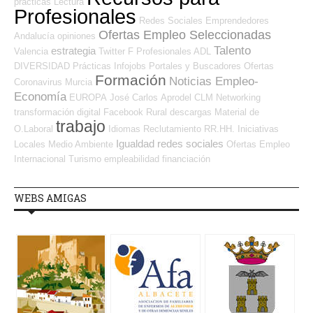
prácticas
Lectura
Profesionales
Redes Sociales Emprendedores
Ofertas Empleo Seleccionadas
Andalucía
opiniones
Talento
estrategia
Valencia
Twitter
F Profesionales ADL
DIVERSIDAD
Prácticas
Infojobs
Portales y Buscadores Ofertas
Formación
Noticias Empleo-
Coronavirus
Murcia
Economía
EUROPA
José Carlos
Aprodel CLM
Networking
transformación digital
Facebook
Rural
descargas
Material de
trabajo
O.Laboral
Idiomas
Reclutamiento RR.HH.
Iniciativas
Igualdad
redes sociales
Locales
Medio Ambiente
Ofertas Empleo
Internacional
Turismo
empleabilidad
financiación
WEBS AMIGAS