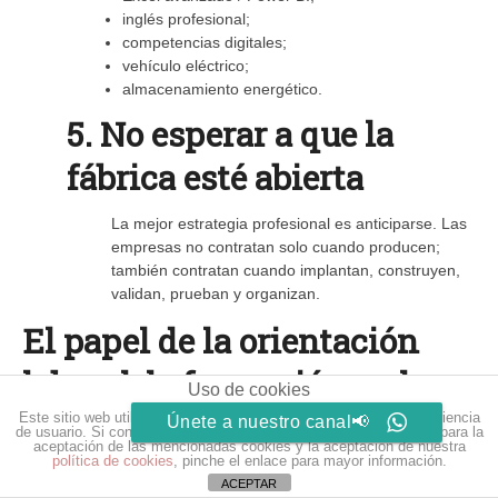
inglés profesional;
competencias digitales;
vehículo eléctrico;
almacenamiento energético.
5. No esperar a que la
fábrica esté abierta
La mejor estrategia profesional es anticiparse. Las
empresas no contratan solo cuando producen;
también contratan cuando implantan, construyen,
validan, prueban y organizan.
El papel de la orientación
laboral, la formación y el
Uso de cookies
desarrollo local
Este sitio web utiliza cookies para que usted tenga la mejor experiencia
Únete a nuestro canal📢
de usuario. Si continúa navegando está dando su consentimiento para la
aceptación de las mencionadas cookies y la aceptación de nuestra
política de cookies
, pinche el enlace para mayor información.
Este proceso exige una respuesta desde los servicios de
ACEPTAR
empleo, centros de formación, ayuntamientos, agencias de