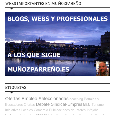
WEBS IMPORTANTES EN MUÑOZPAREÑO
ETIQUETAS
Ofertas Empleo Seleccionadas
coaching
Portales y
Debate Sindical-Empresarial
Buscadores Ofertas
Turismo
Iniciativas Locales
Comercio
Publicaciones de Interés
Infojobs