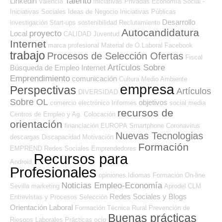
Talento
Linkedin
Valencia
Iniciativas Privadas
Economía Social -
Iniciativas Sociales
Ideas de Negocio
Iniciativas Públicas
Desarrollo
investigación
Start-ups
sostenibilidad
Reclutamiento
Autocandidatura
proyecto
Local
CALIDAD
Juventud
Internet
marca profesional
Material de O.Laboral
Facebook
trabajo
Procesos de Selección Ofertas
Fiscal
Artículos Sobre
Búsqueda de Empleo Internet
Emprendimiento
comunicación
Cultura
Medio Ambiente
empresa
Perspectivas
Artículos
DIVERSIDAD
Sobre OL
objetivos
comercio electrónico
Informes
social media
recursos de
Centros de Empleo y Ag. Colocación
orientación
financiación
EUROPA
Smartphone
Coronavirus
Nuevas Tecnologias
descargas
Discapacidad
Motivación
Formación
EMPREND
Redes Sociales Emprendedores
Recursos para
Android
Profesionales
opiniones
Idiomas
Formación On-line
Noticias Empleo-Economía
Sevilla
marketing
Aprodel CLM
Redes Sociales y Blogs
Entrevistas y Procesos Selección
Orientación Laboral
Formación Técnica
Rural
Prevención de
Buenas prácticas
Riesgos Laborales
Prácticas
ocio