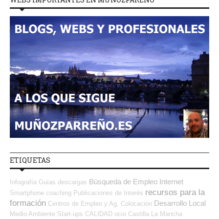
ETIQUETAS
Búsqueda de Empleo Internet
Infografía
Guías
descargas
recursos para la
Smartphone
coaching
Publicaciones de Interés
formación
Desarrollo Local
Centros de Empleo y Ag. Colocación
Medio Ambiente
Start-ups
CALIDAD
ocio
Castilla La Mancha