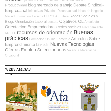
blog
mercado de trabajo
Debate Sindical-
Productividad
Empresarial
Iniciativas Privadas
Discapacidad
Ideas de Negocio
Redes Sociales y
Madrid
Formación Técnica
EUROPA
Cultura
Objetivos OL
Blogs Orientación Laboral
Lectura
Andalucía
Orientación Emprendedores
redes sociales
Reclutamiento
Buenas
recursos de orientación
RR.HH.
prácticas
Artículos Sobre
Formación On-line
Comercio
Nuevas Tecnologias
Emprendimiento
Linkedin
Ofertas Empleo Seleccionadas
Valencia
Material de
O.Laboral
WEBS AMIGAS