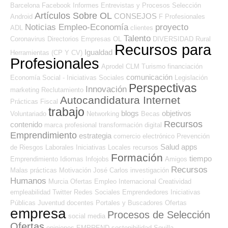
Barcelona
Facebook
Informes
Entrevistas y Procesos Selección
Artículos Sobre OL
CONSEJOS
Android
F Profesionales
Noticias Empleo-Economía
proyecto
ADL
clientes
Talento
Coronavirus
Directorios Empresas OL
DIVERSIDAD
Rural
Recursos para
Igualdad
Herramientas (CP Y CV)
Profesionales
Aprodel CLM
Turismo
financiación
comunicación
Economía Social - Iniciativas Sociales
Legislación
Perspectivas
Innovación
marketing
Reclutamiento
Autocandidatura Internet
Prácticas
Fiscal
trabajo
blogs
objetivos
Voluntariado
Networking
Becas
Recursos
contenido
marca profesional
transformación digital
Emprendimiento
estrategia
comercio electrónico
Prevención
Salud
apps
de Riesgos Laborales
Iniciativas Locales
recursos
Formación
tiempo
Emprendimiento
Idiomas
Infojobs
Amigos
Recursos
Malas prácticas
Motivación
José Carlos
investigación
Humanos
Murcia
Ofertas Empleo Internacional
Creatividad
empleabilidad
Twitter
Redes Sociales Emprendedores
Iniciativas
Públicas
Juventud
docentes
Portales y Buscadores Ofertas
empresa
Procesos de Selección
social media
Ofertas
opiniones
EMPREND
sostenibilidad
Sevilla