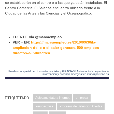
se establecerán en el centro o a las que ya están instaladas. El
Centro Comercial El Saler se encuentra ubicado frente a la
Ciudad de las Artes y las Ciencias y el Oceanográfico.
FUENTE. vía @marcaempleo
VER + EN:
https://marcaempleo.es/2019/09/30/la-
ampliacion-del-c-c-el-saler-generara-500-empleos-
directos-e-indirectos/
Puedes compartirlo en tus redes sociales ¡ GRACIAS ! Así estarás 'compartiendo
información y creando sinergias' en muñozparreño.es
ETIQUETADO
Autocandidatura Internet
empresa
Perspectivas
Procesos de Selección Ofertas