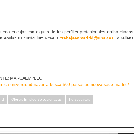
pueda encajar con alguno de los perfiles profesionales arriba citado
en enviar su currículum vítae a
trabajaenmadrid@unav.es
o rellena
NTE: MARCAEMPLEO
clinica-universidad-navarra-busca-500-personas-nueva-sede-madrid/
rid
Ofertas Empleo Seleccionadas
Perspectivas