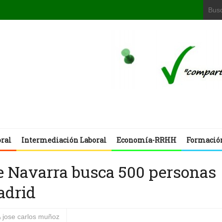
oral
Intermediación Laboral
Economía-RRHH
Formació
e Navarra busca 500 personas
adrid
jose carlos muñoz