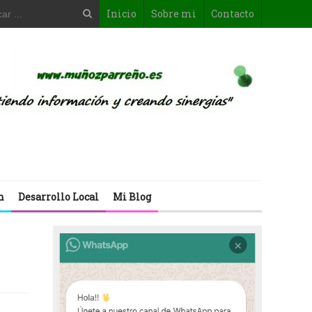
Inicio
Sobre mi
Contacto
n
Desarrollo Local
Mi Blog