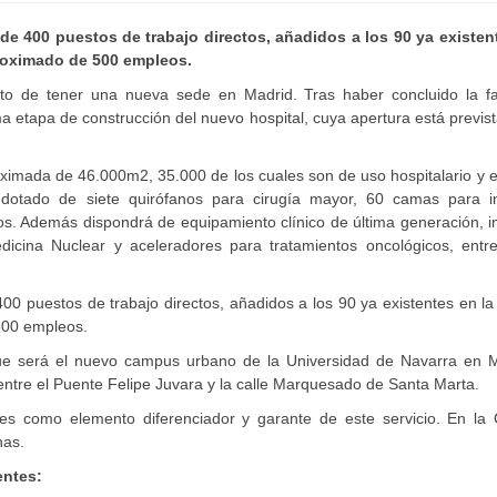
de 400 puestos de trabajo directos, añadidos a los 90 ya existen
proximado de 500 empleos.
to de tener una nueva sede en Madrid. Tras haber concluido la f
ima etapa de construcción del nuevo hospital, cuya apertura está previs
roximada de 46.000m2, 35.000 de los cuales son de uso hospitalario y e
rá dotado de siete quirófanos para cirugía mayor, 60 camas para i
tos. Además dispondrá de equipamiento clínico de última generación, i
cina Nuclear y aceleradores para tratamientos oncológicos, entre
00 puestos de trabajo directos, añadidos a los 90 ya existentes en la
500 empleos.
que será el nuevo campus urbano de la Universidad de Navarra en M
, entre el Puente Felipe Juvara y la calle Marquesado de Santa Marta.
les como elemento diferenciador y garante de este servicio. En la C
nas.
entes: