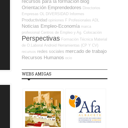
recursos para la formación
blog
Orientación Emprendedores
Directorios
Empresas OL
DIVERSIDAD
Informes
Productividad
opiniones
F Profesionales ADL
Noticias Empleo-Economía
marca
profesional
Centros de Empleo y Ag. Colocación
Perspectivas
Formación Técnica
Material
de O.Laboral
Android
Herramientas (CP Y CV)
mercado de trabajo
redes sociales
recursos
Recursos Humanos
ocio
WEBS AMIGAS