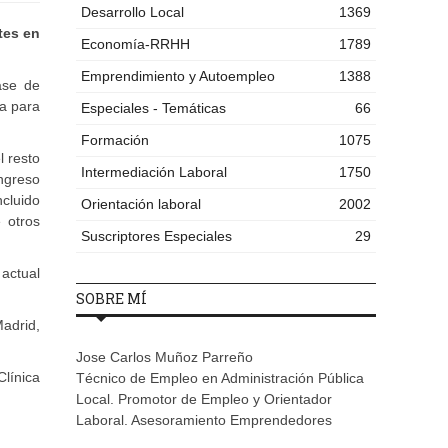
Desarrollo Local
1369
tes en
Economía-RRHH
1789
Emprendimiento y Autoempleo
1388
ase de
ta para
Especiales - Temáticas
66
Formación
1075
l resto
Intermediación Laboral
1750
ngreso
ncluido
Orientación laboral
2002
 otros
Suscriptores Especiales
29
 actual
SOBRE MÍ
adrid,
Jose Carlos Muñoz Parreño
línica
Técnico de Empleo en Administración Pública
Local. Promotor de Empleo y Orientador
Laboral. Asesoramiento Emprendedores