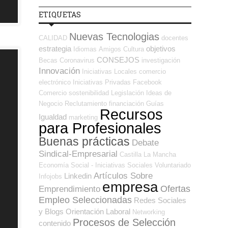
ETIQUETAS
Nuevas Tecnologias
CALIDAD
docentes
estrategia
objetivos
Idiomas
Amigos
Cultura
CONSEJOS
Becas
Coronavirus
investigación
Innovación
Iniciativas Locales
comercio
electrónico
Iniciativas Privadas
Facebook
Comercio
sostenibilidad
Legislación
Ideas de
Negocio
Reclutamiento
financiación
Guías
Recursos
Igualdad
marketing
para Profesionales
Buenas prácticas
Debate
Sindical-Empresarial
Castilla La Mancha
Economía Social - Iniciativas Sociales
Voluntariado
Artículos Sobre
Linkedin
Infojobs
empresa
Ofertas
Emprendimiento
Empleo Seleccionadas
Redes Sociales
y Blogs Orientación Laboral
Networking
Procesos de Selección
contenido