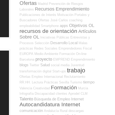
Ofertas
Madrid
Prevención de Riesgos
Recursos Emprendimiento
Laborales
Publicaciones de Interés
Motivación
Portales y
Buscadores Ofertas
José Carlos
coaching
Objetivos OL
apps
empleabilidad
Smartphone
recursos de orientación
Artículos
Sobre OL
Iniciativas Públicas
Entrevistas y
Desarrollo Local
Procesos Selección
Malas
prácticas
Redes Sociales Emprendedores
Fiscal
EUROPA
Medio Ambiente
Formación On-line
proyecto
Barcelona
EMPREND
Emprendimiento
blogs
Salud
Twitter
social media
Juventud
trabajo
transformación digital
Start-ups
Ofertas Empleo Internacional
Reclutamiento
tiempo
RR.HH.
Lectura
Prácticas
Sevilla
Turismo
Formación
Valencia
Creatividad
Murcia
Infografía
Discapacidad
clientes
Aprodel CLM
Talento
Búsqueda de Empleo Internet
Autocandidatura Internet
comunicación
Andalucía
Rural
descargas