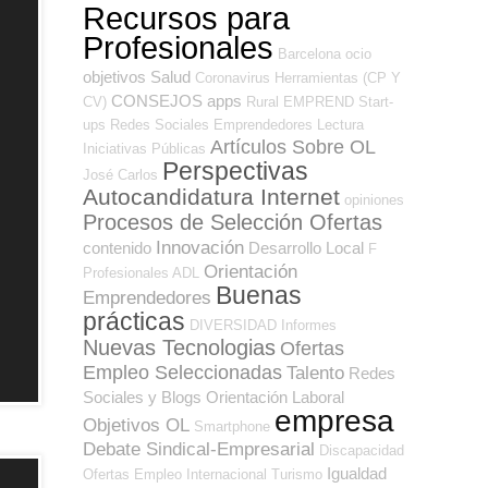
Recursos para
Profesionales
Barcelona
ocio
objetivos
Salud
Coronavirus
Herramientas (CP Y
CONSEJOS
apps
CV)
Rural
EMPREND
Start-
ups
Redes Sociales Emprendedores
Lectura
Artículos Sobre OL
Iniciativas Públicas
Perspectivas
José Carlos
Autocandidatura Internet
opiniones
Procesos de Selección Ofertas
Innovación
contenido
Desarrollo Local
F
Orientación
Profesionales ADL
Buenas
Emprendedores
prácticas
DIVERSIDAD
Informes
Nuevas Tecnologias
Ofertas
Empleo Seleccionadas
Talento
Redes
Sociales y Blogs Orientación Laboral
empresa
Objetivos OL
Smartphone
Debate Sindical-Empresarial
Discapacidad
Igualdad
Ofertas Empleo Internacional
Turismo