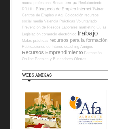
tiempo
marca profesional
Becas
Reclutamiento
Búsqueda de Empleo Internet
RR.HH.
Twitter
Centros de Empleo y Ag. Colocación
recursos
social media
Valencia
Prácticas
Voluntariado
Prevención de Riesgos Laborales
marketing
Guías
trabajo
Legislación
comercio electrónico
recursos para la formación
Malas prácticas
Publicaciones de Interés
coaching
Amigos
Recursos Emprendimiento
Formación
On-line
Portales y Buscadores Ofertas
WEBS AMIGAS