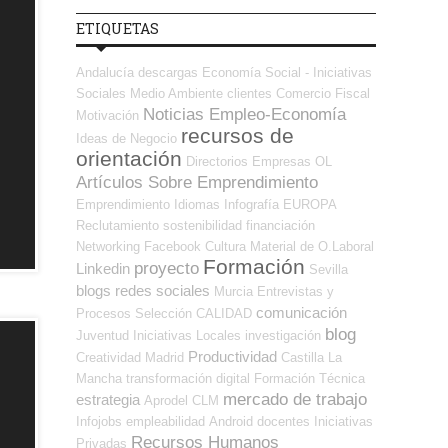
ETIQUETAS
Andalucía
descargas
Economía Social - Iniciativas
Sociales
Medio Ambiente
clientes
Comercio
Fiscal
Noticias Empleo-Economía
Motivación
recursos de
Ideas de Negocio
orientación
Directorios Empresas OL
Artículos Sobre Emprendimiento
Emprendimiento
Idiomas
Infografía
EUROPA
Reclutamiento
sostenibilidad
financiación
Networking
Facebook
Cultura
Material de O.Laboral
Formación
proyecto
Linkedin
Sevilla
blogs
redes sociales
Murcia
Entrevistas y
comunicación
Procesos Selección
CALIDAD
blog
Juventud
Iniciativas Locales
investigación
Productividad
Creatividad
Madrid
Castilla La
Mancha
transformación digital
Formación Técnica
mercado de trabajo
estrategia
Aprodel CLM
Infojobs
empleabilidad
Android
docentes
Iniciativas
Recursos Humanos
Privadas