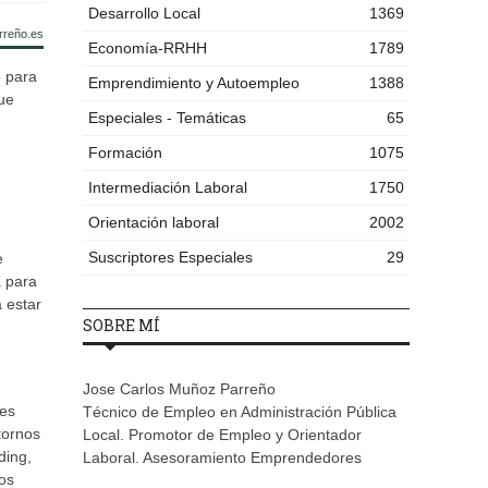
Desarrollo Local
1369
rreño.es
Economía-RRHH
1789
o para
Emprendimiento y Autoempleo
1388
que
Especiales - Temáticas
65
Formación
1075
Intermediación Laboral
1750
Orientación laboral
2002
Suscriptores Especiales
29
e
a para
a estar
SOBRE MÍ
Jose Carlos Muñoz Parreño
les
Técnico de Empleo en Administración Pública
tornos
Local. Promotor de Empleo y Orientador
ding,
Laboral. Asesoramiento Emprendedores
los