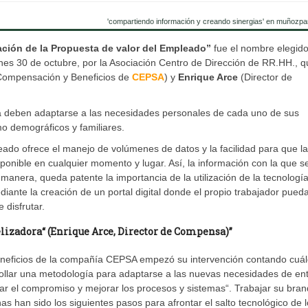
'compartiendo información y creando sinergias' en muñozpa
cación de la Propuesta de valor del Empleado”
fue el nombre elegid
rnes 30 de octubre, por la Asociación Centro de Dirección de RR.HH., 
ompensación y Beneficios de
CEPSA
) y
Enrique Arce
(Director de
a deben adaptarse a las necesidades personales de cada uno de sus
mo demográficos y familiares.
leado ofrece el manejo de volúmenes de datos y la facilidad para que la
onible en cualquier momento y lugar. Así, la información con la que s
manera, queda patente la importancia de la utilización de la tecnologí
diante la creación de un portal digital donde el propio trabajador pued
 disfrutar.
delizadora“ (Enrique Arce, Director de Compensa)”
eficios de la compañía CEPSA empezó su intervención contando cuá
rollar una metodología para adaptarse a las nuevas necesidades de en
ar el compromiso y mejorar los procesos y sistemas“. Trabajar su bran
nas han sido los siguientes pasos para afrontar el salto tecnológico de 