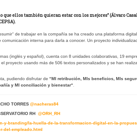
o que ellos también quieran estar con los mejores” (Álvaro Casal
CEPSA).
umir“ de trabajar en la compañía se ha creado una plataforma digital
e comunicación interna para darla a conocer. Un proyecto individualiza
omas (inglés y español), cuenta con 8 unidades colaborativas, 19 empr
n el proyecto usando más de 506 textos personalizados y se han realiz
ta, pudiendo disfrutar de
“MI retribución, MIs beneficios, MIs segur
añía y MI conciliación y bienestar“
.
ACHO TORRES
@
nacheras84
BSERVATORIO RH
@
ORH_RH
-y-branding/la-huella-de-la-transformacion-digital-en-la-propues
or-del-empleado.html