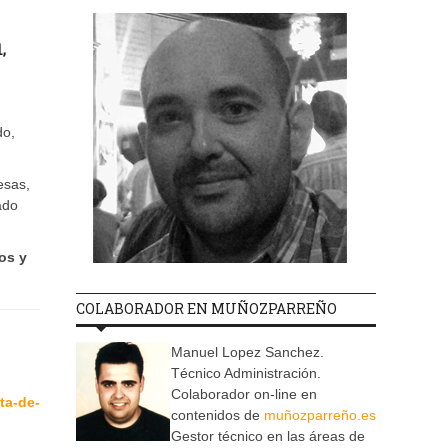
,
do,
esas,
ado
os y
COLABORADOR EN MUÑOZPARREÑO
Manuel Lopez Sanchez.
Técnico Administración.
Colaborador on-line en
ta-de-
contenidos de
muñozparreño.es
Gestor técnico en las áreas de