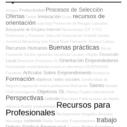
Procesos de Selección
Productividad
Amigos
recursos de
Ofertas
Innovación
Twitter
Guías
orientación
coaching
Prevención de Riesgos Laborales
Búsqueda de Empleo Internet
Herramientas (CP Y CV)
Entrevistas y Procesos Selección
financiación
Android
clientes
Juventud
Networking
ocio
Fiscal
Rural
Formación Técnica
Cultura
Buenas prácticas
Recursos Humanos
Becas
Desarrollo
Formación On-line
opiniones
Iniciativas Locales
Infojobs
Orientación Emprendedores
Local
Directorios Empresas OL
Voluntariado
sostenibilidad
comercio electrónico
DIVERSIDAD
Artículos Sobre Emprendimiento
Facebook
Andalucía
Formación
objetivos
redes sociales
Sevilla
Ideas de
Talento
Negocio
Legislación
marca profesional
Motivación
Aprodel
Objetivos OL
CLM
investigación
Ofertas Empleo Internacional
Perspectivas
Linkedin
Barcelona
Publicaciones de Interés
Recursos para
Valencia
Madrid
empleabilidad
Profesionales
Reclutamiento
Infografía
docentes
trabajo
contenido
descargas
Redes Sociales Emprendedores
Debate Sindical-Empresarial
Redes Sociales y