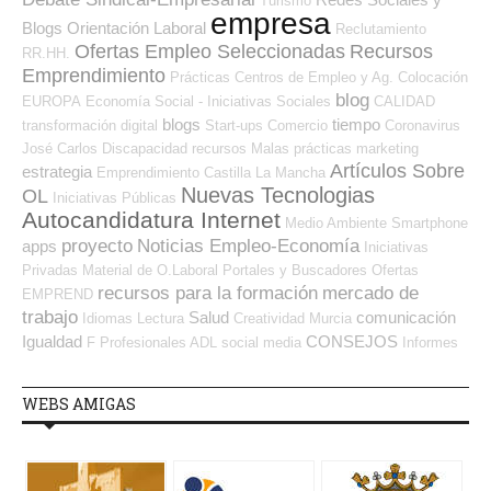
Turismo
empresa
Blogs Orientación Laboral
Reclutamiento
Ofertas Empleo Seleccionadas
Recursos
RR.HH.
Emprendimiento
Prácticas
Centros de Empleo y Ag. Colocación
blog
EUROPA
Economía Social - Iniciativas Sociales
CALIDAD
blogs
tiempo
transformación digital
Start-ups
Comercio
Coronavirus
José Carlos
Discapacidad
recursos
Malas prácticas
marketing
Artículos Sobre
estrategia
Emprendimiento
Castilla La Mancha
Nuevas Tecnologias
OL
Iniciativas Públicas
Autocandidatura Internet
Medio Ambiente
Smartphone
proyecto
Noticias Empleo-Economía
apps
Iniciativas
Privadas
Material de O.Laboral
Portales y Buscadores Ofertas
recursos para la formación
mercado de
EMPREND
trabajo
Salud
comunicación
Idiomas
Lectura
Creatividad
Murcia
Igualdad
CONSEJOS
F Profesionales ADL
social media
Informes
WEBS AMIGAS