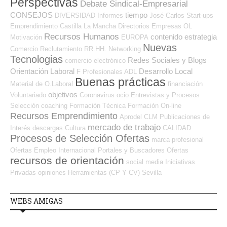
Perspectivas
Debate Sindical-Empresarial
CONSEJOS
tiempo
DIVERSIDAD
Informes
José Carlos
Start-ups
Emprendimiento
Castilla La Mancha
Directorios Empresas OL
Recursos Humanos
contenido
estrategia
Motivación
EUROPA
Nuevas
Comercio
Reclutamiento RR.HH.
Networking
Tecnologias
Redes Sociales y Blogs
comercio electrónico
Orientación Laboral
Desarrollo Local
F Profesionales ADL
Buenas prácticas
Material de O.Laboral
financiación
objetivos
Voluntariado
Coronavirus
ocio
Entrevistas y Procesos
Selección
coaching
Formación Técnica
Formación On-line
Recursos Emprendimiento
Aprodel CLM
Publicaciones de
mercado de trabajo
Interés
descargas
Cultura
CALIDAD
Procesos de Selección Ofertas
marca profesional
Ofertas Empleo Internacional
Portales y Buscadores Ofertas
recursos de orientación
social media
Iniciativas
Privadas
opiniones
Herramientas (CP Y CV)
Sevilla
WEBS AMIGAS