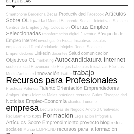
ETIQUETAS
Artículos
Productividad
Smartphone
Barcelona
Becas
Facebook
Sobre OL
Igualdad
Madrid
Economía Social - Iniciativas Sociales
Ofertas Empleo
Centros de Empleo y Ag. Colocación
Seleccionadas
Búsqueda de
transformación digital
Juventud
Empleo Internet
investigación
Fiscal
Iniciativas Locales
empleabilidad
Rural
Andalucía
Infojobs
Redes Sociales
Linkedin
Salud
comunicación
Emprendedores
docentes
Autocandidatura Internet
Objetivos OL
marketing
sostenibilidad
Prevención de Riesgos Laborales
Iniciativas Públicas
trabajo
Innovación
Medio Ambiente
Twitter
Recursos para Profesionales
Talento
Orientación Emprendedores
Prácticas
Valencia
blogs
Amigos
Idiomas
Malas prácticas
recursos
Guías
Discapacidad
Noticias Empleo-Economía
clientes
Turismo
empresa
Lectura
Ideas de Negocio
Android
Creatividad
Formación
apps
Reclutamiento
Legislación
Infografía
Artículos Sobre Emprendimiento
proyecto
blog
redes
recursos para la formación
sociales
Murcia
EMPREND