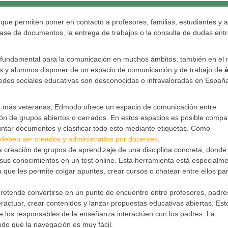
que permiten poner en contacto a profesores, familias, estudiantes y a
lase de documentos, la entrega de trabajos o la consulta de dudas ent
 fundamental para la comunicación en muchos ámbitos, también en el
res y alumnos disponer de un espacio de comunicación y de trabajo de
edes sociales educativas son desconocidas o infravaloradas en Españ
s más veteranas, Edmodo ofrece un espacio de comunicación entre
ción de grupos abiertos o cerrados. En estos espacios es posible compar
djuntar documentos y clasificar todo esto mediante etiquetas. Como
deben ser creados y administrados por docentes
.
 creación de grupos de aprendizaje de una disciplina concreta, donde
sus conocimientos en un test online. Esta herramienta está especialm
que les permite colgar apuntes, crear cursos o chatear entre ellos pa
pretende convertirse en un punto de encuentro entre profesores, padre
actuar, crear contenidos y lanzar propuestas educativas abiertas. Est
 los responsables de la enseñanza interactúen con los padres. La
odo que la navegación es muy fácil.