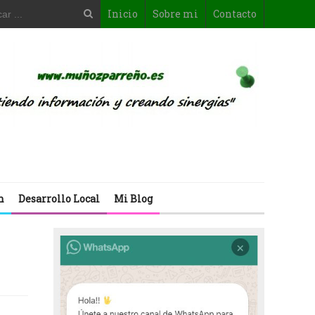
Inicio
Sobre mi
Contacto
n
Desarrollo Local
Mi Blog