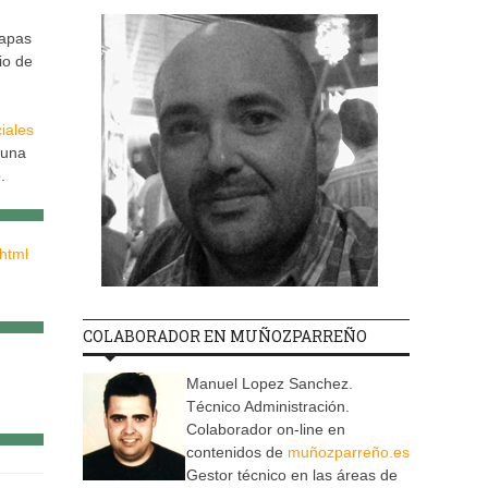
tapas
io de
iales
 una
.
html
COLABORADOR EN MUÑOZPARREÑO
Manuel Lopez Sanchez.
Técnico Administración.
Colaborador on-line en
contenidos de
muñozparreño.es
Gestor técnico en las áreas de