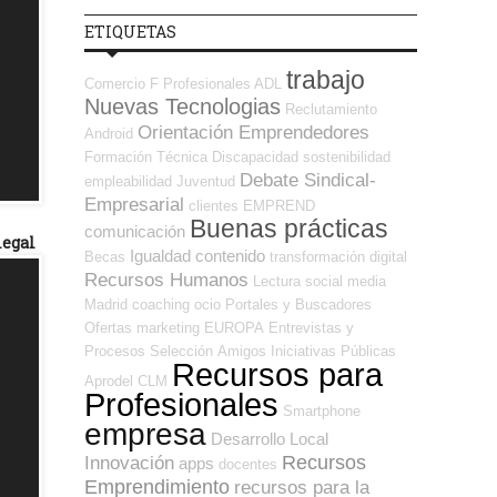
ETIQUETAS
trabajo
Comercio
F Profesionales ADL
Nuevas Tecnologias
Reclutamiento
Orientación Emprendedores
Android
Formación Técnica
Discapacidad
sostenibilidad
Debate Sindical-
empleabilidad
Juventud
Empresarial
clientes
EMPREND
Buenas prácticas
comunicación
legal
Igualdad
contenido
Becas
transformación digital
Recursos Humanos
Lectura
social media
Madrid
coaching
ocio
Portales y Buscadores
Ofertas
marketing
EUROPA
Entrevistas y
Procesos Selección
Amigos
Iniciativas Públicas
Recursos para
Aprodel CLM
Profesionales
Smartphone
empresa
Desarrollo Local
Recursos
Innovación
apps
docentes
Emprendimiento
recursos para la