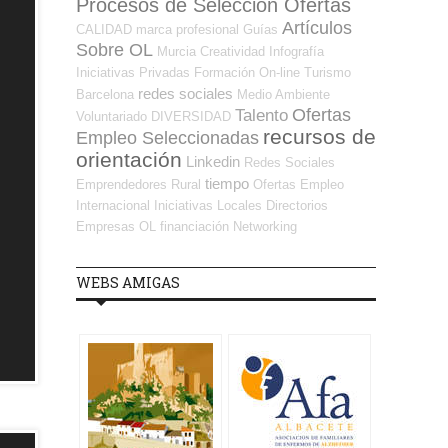
Procesos de Selección Ofertas
Artículos
CALIDAD
marca profesional
Guías
Sobre OL
Murcia
Creatividad
Infografía
Iniciativas Privadas
Formación On-line
Turismo
redes sociales
Barcelona
Medio Ambiente
Ofertas
Talento
Voluntariado
DIVERSIDAD
recursos de
Empleo Seleccionadas
orientación
Linkedin
Redes Sociales
tiempo
Emprendedores
Rural
Ofertas Empleo
Internacional
Iniciativas Locales
Directorios
Empresas OL
financiación
Networking
WEBS AMIGAS