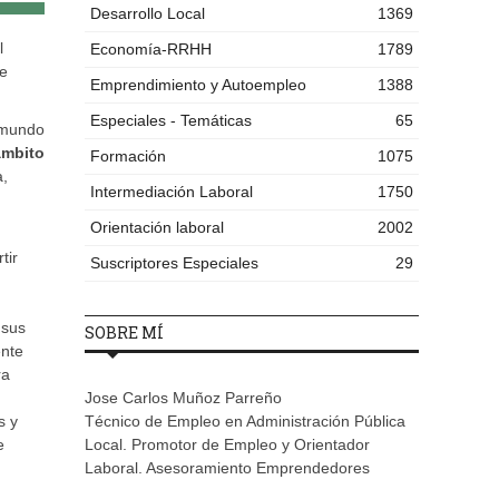
Desarrollo Local
1369
l
Economía-RRHH
1789
re
Emprendimiento y Autoempleo
1388
Especiales - Temáticas
65
 mundo
ámbito
Formación
1075
a,
Intermediación Laboral
1750
Orientación laboral
2002
tir
Suscriptores Especiales
29
 sus
SOBRE MÍ
ente
ra
Jose Carlos Muñoz Parreño
s y
Técnico de Empleo en Administración Pública
e
Local. Promotor de Empleo y Orientador
Laboral. Asesoramiento Emprendedores