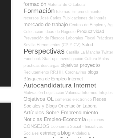
formación
Material de O.Laboral
Formación
Idiomas
Emprendimiento
recursos
José Carlos
Publicaciones de Interés
mercado de trabajo
Centros de Empleo y Ag.
Productividad
Colocación
Ideas de Negocio
Prevención de Riesgos Laborales
Fiscal
Prácticas
Salud
Sevilla
Herramientas (CP Y CV)
Perspectivas
Castilla La Mancha
Twitter
Facebook
Start-ups
investigación
Cultura
Malas
proyecto
objetivos
prácticas
descargas
blogs
Reclutamiento RR.HH.
Coronavirus
Búsqueda de Empleo Internet
Autocandidatura Internet
Motivación
Legislación
Valencia
Informes
Infojobs
Objetivos OL
Redes
comercio electrónico
Sociales y Blogs Orientación Laboral
Artículos Sobre Emprendimiento
Noticias Empleo-Economía
opiniones
CONSEJOS
Economía Social - Iniciativas
blog
estrategia
Sociales
Andalucía