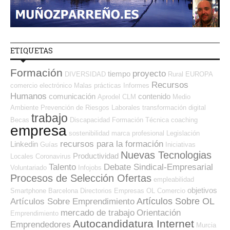
ETIQUETAS
Formación
proyecto
tiempo
DIVERSIDAD
Rural
EUROPA
Recursos
comercio electrónico
Malas prácticas
Informes
Humanos
comunicación
contenido
Aprodel CLM
Medio
Ambiente
Prevención de Riesgos Laborales
transformación digital
trabajo
Becas
Discapacidad
Formación Técnica
coaching
empresa
sostenibilidad
marca profesional
Legislación
recursos para la formación
Linkedin
Guías
Iniciativas
Nuevas Tecnologias
Productividad
Locales
Coronavirus
Talento
Debate Sindical-Empresarial
Voluntariado
Infojobs
Procesos de Selección Ofertas
empleabilidad
objetivos
Smartphone
Barcelona
Directorios Empresas OL
Comercio
Artículos Sobre OL
Artículos Sobre Emprendimiento
mercado de trabajo
Orientación
Emprendimiento
Autocandidatura Internet
Emprendedores
Murcia