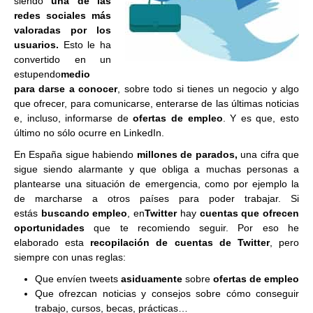
siendo
una de las
redes sociales más
valoradas por los
usuarios.
Esto le ha
convertido en un
estupendo
medio
para darse a conocer
, sobre todo si tienes un negocio y algo
que ofrecer, para comunicarse, enterarse de las últimas noticias
e, incluso, informarse de
ofertas de empleo
. Y es que, esto
último no sólo ocurre en LinkedIn.
En España sigue habiendo
millones de parados,
una cifra que
sigue siendo alarmante y que obliga a muchas personas a
plantearse una situación de emergencia, como por ejemplo la
de marcharse a otros países para poder trabajar. Si
estás
buscando empleo
, en
Twitter
hay
cuentas que ofrecen
oportunidades
que te recomiendo seguir. Por eso he
elaborado esta
recopilación de cuentas de Twitter
, pero
siempre con unas reglas:
Que envíen tweets
asiduamente
sobre
ofertas de empleo
Que ofrezcan noticias y consejos sobre cómo conseguir
trabajo, cursos, becas, prácticas…