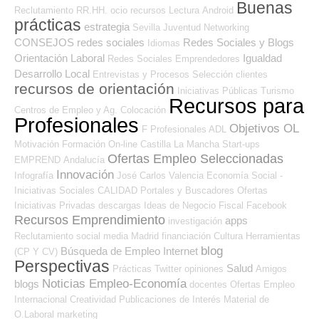
Buenas
Reclutamiento RR.HH.
ocio
recursos
Lectura
Android
prácticas
estrategia
Sevilla
Juventud
Networking
CONSEJOS
redes sociales
Redes Sociales y Blogs
Idiomas
Orientación Laboral
Igualdad
Redes Sociales Emprendedores
Desarrollo Local
Entrevistas y Procesos Selección
clientes
recursos de orientación
Iniciativas Públicas
Turismo
Recursos para
Centros de Empleo y Ag. Colocación
Profesionales
Objetivos OL
F Profesionales ADL
Motivación
Formación On-line
Castilla La Mancha
Start-ups
Ofertas Empleo Seleccionadas
EMPREND
Andalucía
Innovación
Infografía
José Carlos
Valencia
Economía Social -
Iniciativas Sociales
CALIDAD
Portales y Buscadores Ofertas
Iniciativas Privadas
descargas
Ideas de Negocio
Fiscal
Facebook
Recursos Emprendimiento
apps
investigación
Reclutamiento
social media
Madrid
financiación
Cultura
Herramientas
blog
Búsqueda de Empleo Internet
(CP Y CV)
Perspectivas
Salud
Prácticas
Twitter
opiniones
Amigos
Noticias Empleo-Economía
blogs
docentes
Ofertas Empleo
Internacional
Creatividad
Publicaciones de Interés
Material de
O.Laboral
marketing