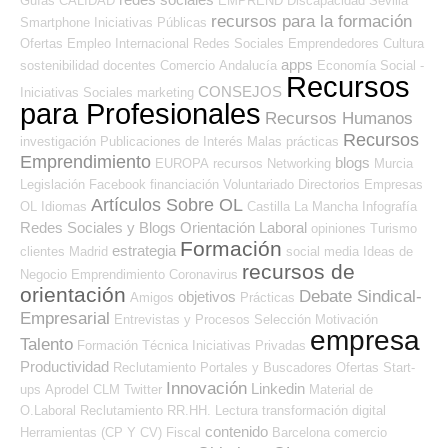
Guías
CALIDAD
EMPREND
Discapacidad
Sevilla
recursos para la formación
Smartphone
Iniciativas Públicas
Ofertas Empleo Internacional
Redes Sociales Emprendedores
Cultura
apps
sostenibilidad
docentes
Comercio
Andalucía
Economía Social -
Recursos
CONSEJOS
Iniciativas Sociales
marketing
para Profesionales
Recursos Humanos
Recursos
investigación
Publicaciones de Interés
Malas prácticas
Emprendimiento
blogs
EUROPA
recursos
Networking
Murcia
Legislación
Facebook
financiación
Voluntariado
Directorios Empresas
Artículos Sobre OL
OL
Idiomas
Castilla La Mancha
Infografía
Redes Sociales y Blogs Orientación Laboral
opiniones
Turismo
Formación
estrategia
clientes
Madrid
social media
Ideas de
recursos de
Negocio
Emprendimiento
Coronavirus
orientación
Debate Sindical-
objetivos
Amigos
Prácticas
Empresarial
Entrevistas y Procesos Selección
Motivación
empresa
Talento
Formación Técnica
Iniciativas Privadas
Productividad
Reclutamiento
Portales y Buscadores Ofertas
Start-
Innovación
Linkedin
ups
Aprodel CLM
Twitter
Material de
O.Laboral
Reclutamiento RR.HH.
Lectura
transformación digital
contenido
Herramientas (CP Y CV)
Fiscal
Barcelona
comercio