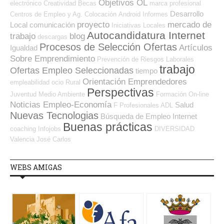
Objetivos OL
electrónico
Creatividad
Becas
marca profesional
Desarrollo
Centros de Empleo y Ag. Colocación
Android
Informes
proyecto
mercado de
Local
comunicación
Iniciativas Locales
Autocandidatura Internet
trabajo
blog
descargas
Procesos de Selección Ofertas
Artículos
Igualdad
Sobre Emprendimiento
Prevención de Riesgos Laborales
trabajo
Ofertas Empleo Seleccionadas
tiempo
Orientación Emprendedores
empleabilidad
ocio
Rural
Perspectivas
Juventud
Medio Ambiente
Formación On-line
Noticias Empleo-Economía
Salud
F Profesionales ADL
Nuevas Tecnologias
Búsqueda de Empleo Internet
Buenas prácticas
coaching
Infojobs
DIVERSIDAD
Valencia
José Carlos
WEBS AMIGAS