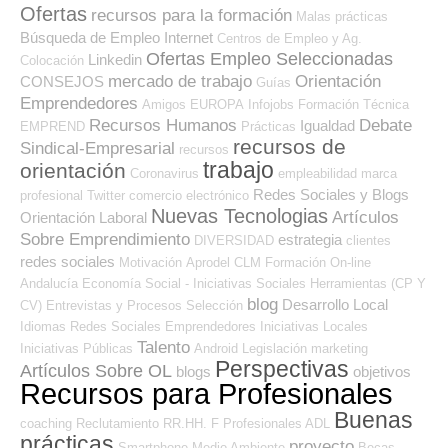
Ofertas
recursos para la formación
Malas prácticas
Búsqueda de Empleo Internet
Centros de Empleo y Ag.
Ofertas Empleo Seleccionadas
Linkedin
Colocación
mercado de trabajo
Orientación
CONSEJOS
Guías
Emprendedores
Amigos
EUROPA
Infojobs
Formación Técnica
Recursos Humanos
Debate
Igualdad
EMPREND
Prácticas
recursos de
Sindical-Empresarial
recursos
trabajo
orientación
Coronavirus
empleabilidad
marca
Redes Sociales y Blogs
profesional
Twitter
comercio electrónico
Nuevas Tecnologias
Artículos
Orientación Laboral
Sobre Emprendimiento
estrategia
DIVERSIDAD
clientes
redes sociales
Motivación
Aprodel CLM
Formación On-line
Andalucía
Economía Social - Iniciativas Sociales
Herramientas (CP Y
blog
Desarrollo Local
CV)
Entrevistas y Procesos Selección
Idiomas
Redes Sociales Emprendedores
Iniciativas Locales
Talento
Iniciativas Públicas
Android
Legislación
marketing
Perspectivas
Artículos Sobre OL
blogs
objetivos
Recursos para Profesionales
Buenas
coaching
Reclutamiento RR.HH.
F Profesionales ADL
prácticas
proyecto
Smartphone
Medio Ambiente
Becas