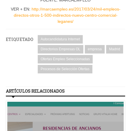
VER + EN:
http://marcaempleo.es/2017/03/24/mil-empleos-
directos-otros-1-500-indirectos-nuevo-centro-comercial-
leganes/
ETIQUETADO
Autocandidatura Internet
Directorios Empresas OL
empresa
Madrid
Ofertas Empleo Seleccionadas
Procesos de Selección Ofertas
ARTÍCULOS RELACIONADOS