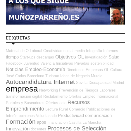
ETIQUETAS
Material de O.Laboral
Creatividad
social media
Infografía
Informes
Objetivos OL
tiempo
Salud
Start-ups
descargas
investigación
Facebook
Juventud
Valencia
Iniciativas Privadas
sostenibilidad
Noticias Empleo-Economía
Directorios Empresas OL
Cultura
José Carlos
Barcelona
Turismo
Ideas de Negocio
Murcia
Autocandidatura Internet
Sevilla
Discapacidad
Madrid
empresa
Networking
Prevención de Riesgos Laborales
transformación digital
Reclutamiento
Ofertas Empleo Internacional
Recursos
Portales y Buscadores Ofertas
ocio
Emprendimiento
Lectura
Rural
Comercio
Publicaciones de
Productividad
comunicación
Interés
opiniones
Voluntariado
Formación
apps
financiación
Castilla La Mancha
Procesos de Selección
Innovación
docentes