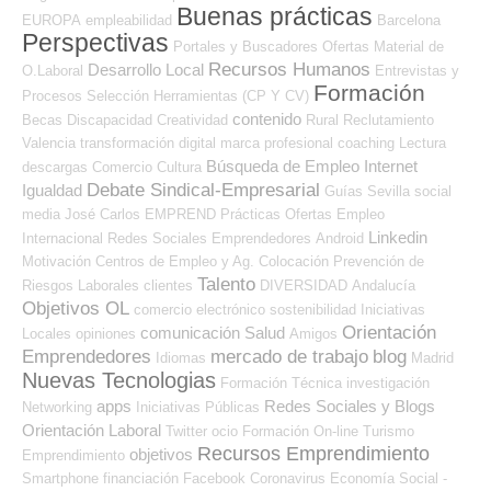
Buenas prácticas
EUROPA
empleabilidad
Barcelona
Perspectivas
Portales y Buscadores Ofertas
Material de
Recursos Humanos
Desarrollo Local
O.Laboral
Entrevistas y
Formación
Procesos Selección
Herramientas (CP Y CV)
contenido
Becas
Discapacidad
Creatividad
Rural
Reclutamiento
Valencia
transformación digital
marca profesional
coaching
Lectura
Búsqueda de Empleo Internet
descargas
Comercio
Cultura
Debate Sindical-Empresarial
Igualdad
Guías
Sevilla
social
media
José Carlos
EMPREND
Prácticas
Ofertas Empleo
Linkedin
Internacional
Redes Sociales Emprendedores
Android
Motivación
Centros de Empleo y Ag. Colocación
Prevención de
Talento
Riesgos Laborales
clientes
DIVERSIDAD
Andalucía
Objetivos OL
comercio electrónico
sostenibilidad
Iniciativas
Orientación
comunicación
Salud
Locales
opiniones
Amigos
Emprendedores
mercado de trabajo
blog
Idiomas
Madrid
Nuevas Tecnologias
Formación Técnica
investigación
apps
Redes Sociales y Blogs
Networking
Iniciativas Públicas
Orientación Laboral
Twitter
ocio
Formación On-line
Turismo
Recursos Emprendimiento
objetivos
Emprendimiento
Smartphone
financiación
Facebook
Coronavirus
Economía Social -