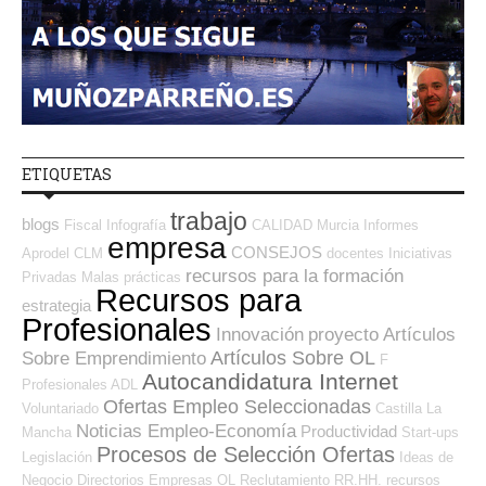
ETIQUETAS
trabajo
blogs
Fiscal
Infografía
CALIDAD
Murcia
Informes
empresa
CONSEJOS
Aprodel CLM
docentes
Iniciativas
recursos para la formación
Privadas
Malas prácticas
Recursos para
estrategia
Profesionales
Innovación
proyecto
Artículos
Artículos Sobre OL
Sobre Emprendimiento
F
Autocandidatura Internet
Profesionales ADL
Ofertas Empleo Seleccionadas
Voluntariado
Castilla La
Noticias Empleo-Economía
Productividad
Mancha
Start-ups
Procesos de Selección Ofertas
Legislación
Ideas de
Negocio
Directorios Empresas OL
Reclutamiento RR.HH.
recursos