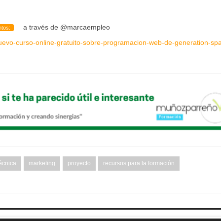
a través de
@marcaempleo
ntos:
uevo-curso-online-gratuito-sobre-programacion-web-de-generation-spa
écnica
marketing
proyecto
recursos para la formación