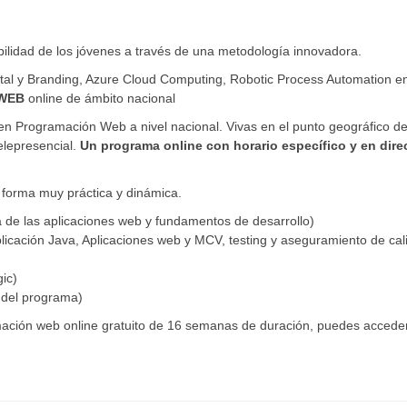
ilidad de los jóvenes a través de una metodología innovadora.
ital y Branding, Azure Cloud Computing, Robotic Process Automation e
WEB
online de ámbito nacional
 en Programación Web a nivel nacional. Vivas en el punto geográfico d
elepresencial.
Un programa online con horario específico y en dire
 forma muy práctica y dinámica.
ra de las aplicaciones web y fundamentos de desarrollo)
licación Java, Aplicaciones web y MCV, testing y aseguramiento de cal
ic)
o del programa)
mación web online gratuito de 16 semanas de duración, puedes acceder