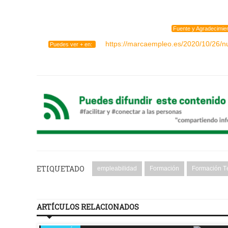
Fuente y Agradecimie
https://marcaempleo.es/2020/10/26/n
Puedes ver + en:
ETIQUETADO
empleabilidad
Formación
Formación T
ARTÍCULOS RELACIONADOS