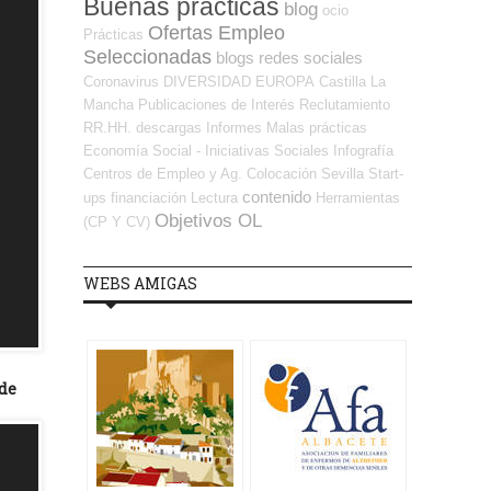
Buenas prácticas
blog
ocio
Ofertas Empleo
Prácticas
Seleccionadas
blogs
redes sociales
Coronavirus
DIVERSIDAD
EUROPA
Castilla La
Mancha
Publicaciones de Interés
Reclutamiento
RR.HH.
descargas
Informes
Malas prácticas
Economía Social - Iniciativas Sociales
Infografía
Centros de Empleo y Ag. Colocación
Sevilla
Start-
contenido
ups
financiación
Lectura
Herramientas
Objetivos OL
(CP Y CV)
WEBS AMIGAS
 de