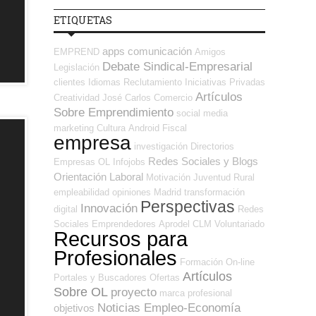
ETIQUETAS
apps
comunicación
EMPREND
Amigos
Debate Sindical-Empresarial
Legislación
clientes
Idiomas
Reclutamiento
Iniciativas Privadas
Artículos
Creatividad
José Carlos
Comercio
Sobre Emprendimiento
social media
marketing
Cultura
Android
Fiscal
empresa
investigación
Directorios
Redes Sociales y Blogs
Empresas OL
Infojobs
Orientación Laboral
Motivación
Juventud
Rural
empleabilidad
opiniones
Madrid
transformación
Perspectivas
Innovación
digital
Redes
Sociales Emprendedores
Aprodel CLM
Voluntariado
Recursos para
Profesionales
Formación On-line
Artículos
Portales y Buscadores Ofertas
Sobre OL
proyecto
marca profesional
Noticias Empleo-Economía
objetivos