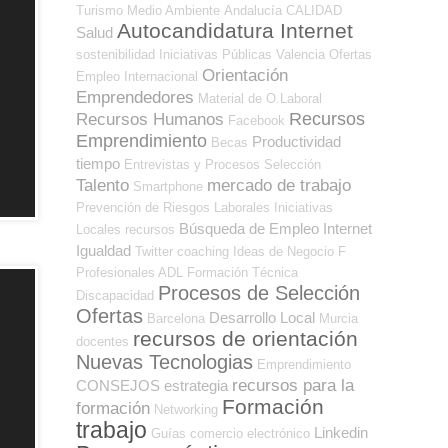
Turismo
Medio Ambiente
Andalucía
CALIDAD
Autocandidatura Internet
Salud
sostenibilidad
Iniciativas Públicas
Valencia
Ofertas
Orientación
Empleo Internacional
Emprendedores
Material de O.Laboral
Recursos
Recursos Humanos
Facebook
Emprendimiento
Productividad
Becas
tiempo
Entrevistas y Procesos Selección
Talento
mercado de trabajo
Smartphone
Prevención de Riesgos Laborales
Iniciativas
Búsqueda de Empleo Internet
Locales
recursos
Igualdad
Twitter
coaching
Ideas de Negocio
F
Profesionales ADL
Formación Técnica
Procesos de Selección
Discapacidad
Ofertas
Desarrollo Local
Barcelona
Murcia
recursos de orientación
docentes
Nuevas Tecnologias
Emprendimiento
recursos para la
CONSEJOS
estrategia
Formación
formación
Networking
trabajo
Linkedin
Guías
comercio electrónico