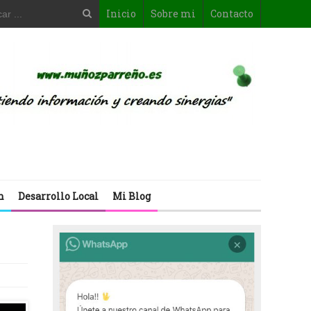
Inicio
Sobre mi
Contacto
n
Desarrollo Local
Mi Blog