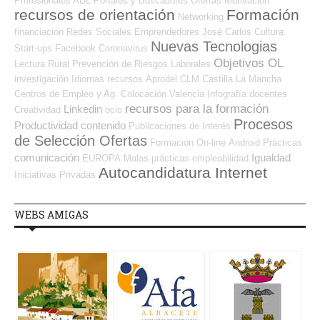
Profesionales ADL
Portales y Buscadores Ofertas
Motivación
recursos de orientación
Formación
Networking
financiación
Redes Sociales Emprendedores
José Carlos
Cultura
Nuevas Tecnologias
Start-ups
Facebook
Coronavirus
Objetivos OL
Lectura
Rural
Prevención de Riesgos Laborales
investigación
Idiomas
recursos
Aprodel CLM
Castilla La Mancha
Centros de Empleo y Ag. Colocación
Valencia
Infografía
docentes
recursos para la formación
Linkedin
Creatividad
ocio
Procesos
Productividad
contenido
Publicaciones de Interés
de Selección Ofertas
Formación On-line
Android
Prácticas
comunicación
Igualdad
EUROPA
Malas prácticas
empleabilidad
Autocandidatura Internet
Iniciativas Privadas
WEBS AMIGAS