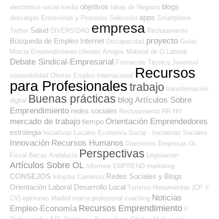
objetivos
blogs
electrónico
social media
Ideas de Negocio
apps
descargas
Entrevistas y Procesos Selección
Smartphone
empresa
Salud
Twitter
DIVERSIDAD
Reclutamiento
proyecto
Búsqueda de Empleo Internet
Discapacidad
Guías
Murcia
Emprendimiento
clientes
Amigos
Material de O.Laboral
Debate Sindical-Empresarial
Formación Técnica
Juventud
Recursos
sostenibilidad
Ofertas Empleo Internacional
para Profesionales
trabajo
transformación
Buenas prácticas
blog
Artículos Sobre
digital
Emprendimiento
redes sociales
Reclutamiento RR.HH.
mercado de trabajo
Orientación Emprendedores
tiempo
estrategia
Iniciativas Locales
Economía Social - Iniciativas Sociales
Innovación
Recursos Humanos
Directorios Empresas OL
Perspectivas
Fiscal
Becas
Andalucía
Legislación
Artículos Sobre OL
Informes
EMPREND
marketing
CONSEJOS
Redes Sociales y Blogs
Infojobs
Comercio
Orientación Laboral
Desarrollo Local
Turismo
Herramientas (CP Y
Noticias
CV)
opiniones
Madrid
marca profesional
coaching
Recursos Emprendimiento
Empleo-Economía
F