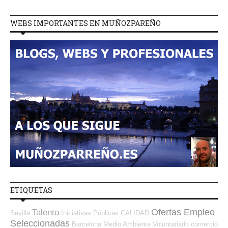
WEBS IMPORTANTES EN MUÑOZPAREÑO
ETIQUETAS
Ofertas Empleo
Talento
Sevilla
Iniciativas Públicas
CALIDAD
Seleccionadas
Barcelona
Medio Ambiente
Voluntariado
comercio