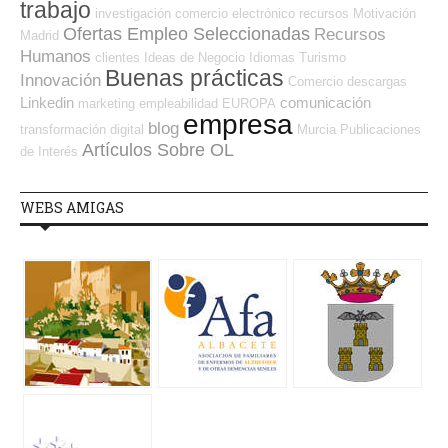
trabajo
investigación
comercio electrónico
recursos
Motivación
Ofertas Empleo Seleccionadas
Recursos
Madrid
Humanos
clientes
Ideas de Negocio
Idiomas
Turismo
Buenas prácticas
Innovación
Comercio
descargas
Linkedin
comunicación
marketing
empleabilidad
EUROPA
empresa
blog
transformación digital
Murcia
Publicaciones
Artículos Sobre OL
de Interés
WEBS AMIGAS