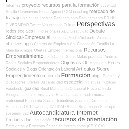
proyecto
recursos para la formación
Informes
Juventud
mercado de
Sevilla
Coronavirus
Fiscal
Aprodel CLM
coaching
trabajo
Iniciativas Locales
Reclutamiento
Reclutamiento RR.HH.
Perspectivas
DIVERSIDAD
Twitter
Voluntariado
Cultura
Debate
redes sociales
F Profesionales ADL
Creatividad
Sindical-Empresarial
opiniones
Medio Ambiente
Valencia
objetivos
apps
Centros de Empleo y Ag. Colocación
Castilla La
Recursos
Mancha
Amigos
Ofertas Empleo Internacional
Emprendimiento
José Carlos
Guías
Malas prácticas
Android
Objetivos OL
Redes
Redes Sociales Emprendedores
Andalucía
Artículos Sobre
Sociales y Blogs Orientación Laboral
Formación
Emprendimiento
contenido
blogs
Portales y
estrategia
Buscadores Ofertas
Discapacidad
Iniciativas Públicas
Igualdad
Facebook
Rural
Material de O.Laboral
Prevención de
Riesgos Laborales
Iniciativas Privadas
social media
marca
profesional
Economía Social - Iniciativas Sociales
Directorios
Empresas OL
Networking
CALIDAD
Becas
Smartphone
Start-ups
Autocandidatura Internet
sostenibilidad
recursos de orientación
Productividad
Legislación
Entrevistas y Procesos Selección
Herramientas (CP Y CV)