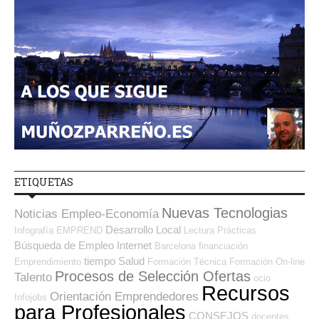
ETIQUETAS
Nuevas Tecnologias
Noticias Empleo-Economía
Desarrollo Local
Infografía
EMPREND
Lectura
Prácticas
Búsqueda de Empleo Internet
Barcelona
financiación
tiempo
Salud
Emprendimiento
Formación Técnica
Formación On-line
Procesos de Selección Ofertas
Talento
ocio
Recursos
Orientación Emprendedores
Infojobs
para Profesionales
CONSEJOS
docentes