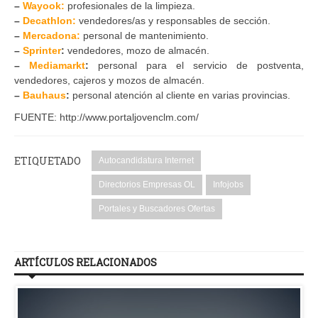
–
Wayook:
profesionales de la limpieza.
–
Decathlon:
vendedores/as y responsables de sección.
–
Mercadona:
personal de mantenimiento.
–
Sprinter
:
vendedores, mozo de almacén.
–
Mediamarkt
:
personal para el servicio de postventa,
vendedores, cajeros y mozos de almacén.
–
Bauhaus
:
personal atención al cliente en varias provincias.
FUENTE: http://www.portaljovenclm.com/
ETIQUETADO
Autocandidatura Internet
Directorios Empresas OL
Infojobs
Portales y Buscadores Ofertas
ARTÍCULOS RELACIONADOS