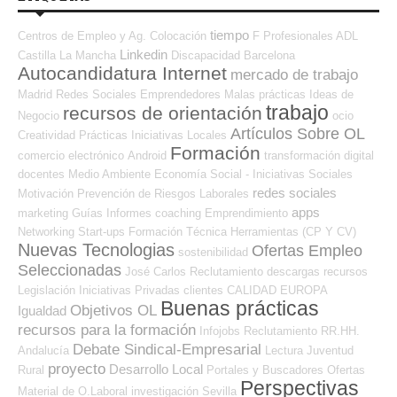
tiempo
Centros de Empleo y Ag. Colocación
F Profesionales ADL
Linkedin
Castilla La Mancha
Discapacidad
Barcelona
Autocandidatura Internet
mercado de trabajo
Madrid
Redes Sociales Emprendedores
Malas prácticas
Ideas de
trabajo
recursos de orientación
Negocio
ocio
Artículos Sobre OL
Creatividad
Prácticas
Iniciativas Locales
Formación
comercio electrónico
Android
transformación digital
docentes
Medio Ambiente
Economía Social - Iniciativas Sociales
redes sociales
Motivación
Prevención de Riesgos Laborales
apps
marketing
Guías
Informes
coaching
Emprendimiento
Networking
Start-ups
Formación Técnica
Herramientas (CP Y CV)
Nuevas Tecnologias
Ofertas Empleo
sostenibilidad
Seleccionadas
José Carlos
Reclutamiento
descargas
recursos
Legislación
Iniciativas Privadas
clientes
CALIDAD
EUROPA
Buenas prácticas
Objetivos OL
Igualdad
recursos para la formación
Infojobs
Reclutamiento RR.HH.
Debate Sindical-Empresarial
Andalucía
Lectura
Juventud
proyecto
Desarrollo Local
Rural
Portales y Buscadores Ofertas
Perspectivas
Material de O.Laboral
investigación
Sevilla