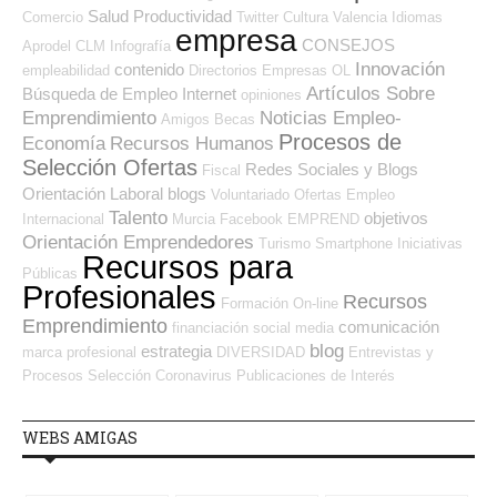
Salud
Productividad
Comercio
Twitter
Cultura
Valencia
Idiomas
empresa
CONSEJOS
Aprodel CLM
Infografía
Innovación
contenido
empleabilidad
Directorios Empresas OL
Artículos Sobre
Búsqueda de Empleo Internet
opiniones
Emprendimiento
Noticias Empleo-
Amigos
Becas
Procesos de
Economía
Recursos Humanos
Selección Ofertas
Redes Sociales y Blogs
Fiscal
Orientación Laboral
blogs
Voluntariado
Ofertas Empleo
Talento
objetivos
Internacional
Murcia
Facebook
EMPREND
Orientación Emprendedores
Turismo
Smartphone
Iniciativas
Recursos para
Públicas
Profesionales
Recursos
Formación On-line
Emprendimiento
comunicación
financiación
social media
blog
estrategia
marca profesional
DIVERSIDAD
Entrevistas y
Procesos Selección
Coronavirus
Publicaciones de Interés
WEBS AMIGAS