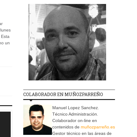
ar
rlunes
 Esta
mo un
COLABORADOR EN MUÑOZPARREÑO
Manuel Lopez Sanchez.
Técnico Administración.
Colaborador on-line en
contenidos de
muñozparreño.es
Gestor técnico en las áreas de