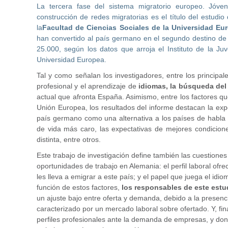
La tercera fase del sistema migratorio europeo. Jóv
construcción de redes migratorias es el título del estudi
la
Facultad de Ciencias Sociales de la Universidad Eu
han convertido al país germano en el segundo destino de
25.000, según los datos que arroja el Instituto de la J
Universidad Europea.
Tal y como señalan los investigadores, entre los principal
profesional y el aprendizaje de
idiomas, la búsqueda del
actual que afronta España. Asimismo, entre los factores q
Unión Europea, los resultados del informe destacan la expe
país germano como una alternativa a los países de habla 
de vida más caro, las expectativas de mejores condiciones
distinta, entre otros.
Este trabajo de investigación define también las cuestione
oportunidades de trabajo en Alemania: el perfil laboral ofr
les lleva a emigrar a este país; y el papel que juega el id
función de estos factores,
los responsables de este estu
un ajuste bajo entre oferta y demanda, debido a la presen
caracterizado por un mercado laboral sobre ofertado. Y, fi
perfiles profesionales ante la demanda de empresas, y do