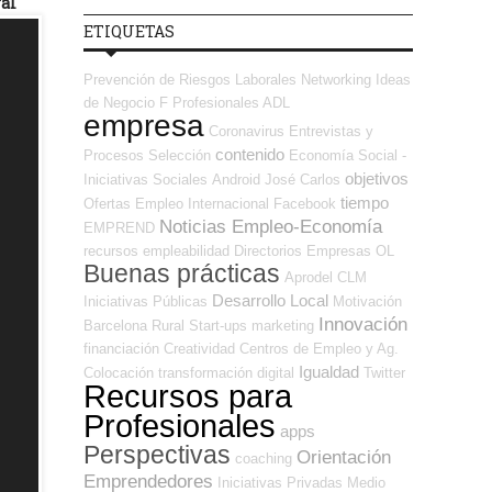
ral
ETIQUETAS
Prevención de Riesgos Laborales
Networking
Ideas
de Negocio
F Profesionales ADL
empresa
Coronavirus
Entrevistas y
contenido
Procesos Selección
Economía Social -
objetivos
Iniciativas Sociales
Android
José Carlos
tiempo
Ofertas Empleo Internacional
Facebook
Noticias Empleo-Economía
EMPREND
recursos
empleabilidad
Directorios Empresas OL
Buenas prácticas
Aprodel CLM
Desarrollo Local
Iniciativas Públicas
Motivación
Innovación
Barcelona
Rural
Start-ups
marketing
financiación
Creatividad
Centros de Empleo y Ag.
Igualdad
Colocación
transformación digital
Twitter
Recursos para
Profesionales
apps
Perspectivas
Orientación
coaching
Emprendedores
Iniciativas Privadas
Medio