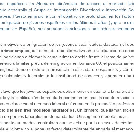
enes españoles en Alemania: dinámicas de acceso al mercado lab
o que desarrolla el Grupo de Investigación Diversidad e Innovación So
ropea
. Puesto en marcha con el objetivo de profundizar en los facto
 emigración de jóvenes españoles en los últimos 5 años (y que ascie
uventud de España), sus primeras conclusiones han sido presentadas
es motivos de emigración de los jóvenes cualificados, destacan el des
 primer empleo
, así como de una alternativa ante la situación de de
ue posicionan a Alemania como primera opción frente al resto de paíse
riencia familiar previa de emigración en los años 60, el posicionamie
inglesa, donde existe una presencia masificada de españoles y con u
 salariales y laborales o la posibilidad de conocer y aprender una 
s clave que los jóvenes españoles deben tener en cuenta a la hora de 
ecido y la cualificación demandada por las empresas; la red de relación
ioma en el acceso al mercado laboral así como en la promoción profesion
dio definen tres modelos migratorios.
Un primero, que llaman incier
cia de perfiles laborales no demandados. Un segundo modelo móvil,
nalmente, un modelo controlado que se define por la escasez de ciertos
nde el idioma no supone un factor determinante de entrada al mercado