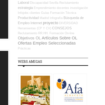
Laboral
Discapacidad
Sevilla
Reclutamiento
estrategia
Emprendimiento
docentes
investigación
Infojobs
clientes
Guías
Formación Técnica
Productividad
Búsqueda de
Madrid
Infografía
proyecto
Empleo Internet
DIVERSIDAD
CONSEJOS
Herramientas (CP Y CV)
Reclutamiento RR.HH.
Formación On-line
Artículos Sobre OL
Objetivos OL
Ofertas Empleo Seleccionadas
Prácticas
WEBS AMIGAS