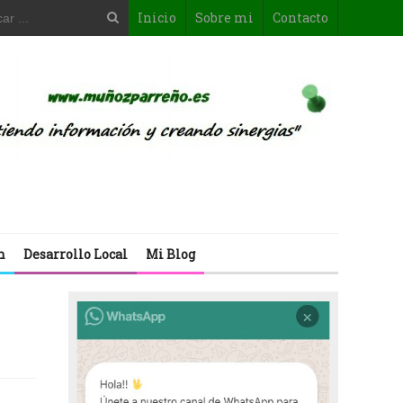
Inicio
Sobre mi
Contacto
n
Desarrollo Local
Mi Blog