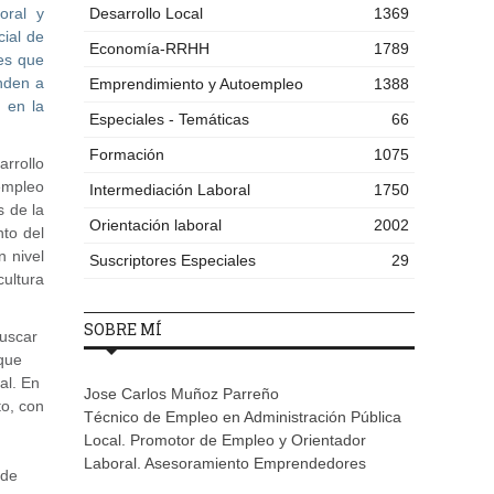
oral y
Desarrollo Local
1369
cial de
Economía-RRHH
1789
res que
nden a
Emprendimiento y Autoempleo
1388
 en la
Especiales - Temáticas
66
Formación
1075
arrollo
sempleo
Intermediación Laboral
1750
s de la
Orientación laboral
2002
nto del
n nivel
Suscriptores Especiales
29
cultura
SOBRE MÍ
buscar
 que
al. En
Jose Carlos Muñoz Parreño
to, con
Técnico de Empleo en Administración Pública
Local. Promotor de Empleo y Orientador
Laboral. Asesoramiento Emprendedores
 de