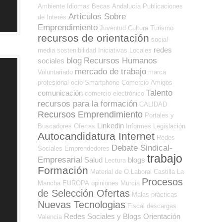
Ambiente
Idiomas
Becas
Andalucía
Publicaciones
Artículos Sobre
de Interés
Emprendimiento
Juventud
Cultura
Turismo
recursos de orientación
social
redes
media
sostenibilidad
Iniciativas Locales
blog
Recursos Humanos
sociales
mercado de trabajo
Voluntariado
marca
profesional
ocio
Smartphone
Comercio
Amigos
Talento
comunicación
comercio electrónico
recursos para la formación
CALIDAD
Recursos Emprendimiento
Portales y
Linkedin
Buscadores Ofertas
Informes
Legislación
Autocandidatura Internet
Redes
Debate Sindical-
Sociales Emprendedores
trabajo
Empresarial
Salud
blogs
Lectura
Formación
Material de O.Laboral
Castilla La
Procesos
Mancha
EUROPA
opiniones
Murcia
de Selección Ofertas
Malas prácticas
Nuevas Tecnologias
Fiscal
descargas
Redes Sociales y Blogs Orientación
Valencia