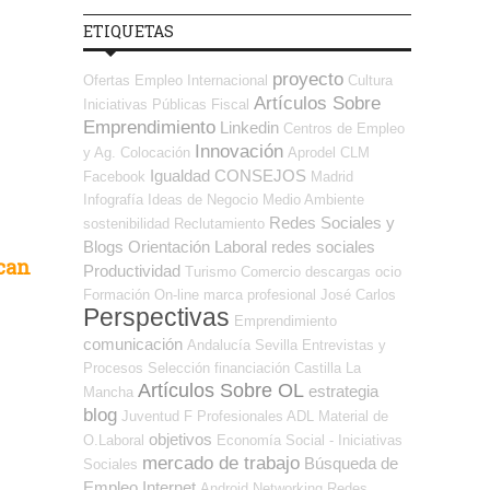
ETIQUETAS
proyecto
Ofertas Empleo Internacional
Cultura
Artículos Sobre
Iniciativas Públicas
Fiscal
Emprendimiento
Linkedin
Centros de Empleo
Innovación
y Ag. Colocación
Aprodel CLM
Igualdad
CONSEJOS
Facebook
Madrid
Infografía
Ideas de Negocio
Medio Ambiente
Redes Sociales y
sostenibilidad
Reclutamiento
Blogs Orientación Laboral
redes sociales
ocan
Productividad
Turismo
Comercio
descargas
ocio
Formación On-line
marca profesional
José Carlos
Perspectivas
Emprendimiento
comunicación
Andalucía
Sevilla
Entrevistas y
Procesos Selección
financiación
Castilla La
Artículos Sobre OL
estrategia
Mancha
blog
Juventud
F Profesionales ADL
Material de
objetivos
O.Laboral
Economía Social - Iniciativas
mercado de trabajo
Búsqueda de
Sociales
Empleo Internet
Android
Networking
Redes