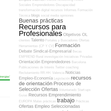
Sociales Emprendedores
Discapacidad
transformación digital
recursos
Informes
Formación
blogs
Técnica
social media
opiniones
Buenas prácticas
Recursos para
Profesionales
Objetivos OL
Talento
clientes
Portales y Buscadores Ofertas
Formación
Herramientas (CP Y CV)
Debate Sindical-Empresarial
Becas
EMPREND
Rural
investigación
Iniciativas Privadas
Orientación Emprendedores
Barcelona
Publicaciones de Interés
Twitter
coaching
Noticias
Reclutamiento RR.HH.
Valencia
recursos
nergias'
Empleo-Economía
Legislación
de orientación
Procesos de
Selección Ofertas
Voluntariado
Start-ups
Recursos Emprendimiento
Guías
trabajo
EUROPA
Malas prácticas
Prácticas
Ofertas Empleo Seleccionadas