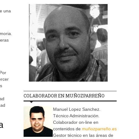
e una
emoria.
ceras
 Por
ercer
os
COLABORADOR EN MUÑOZPARREÑO
dad
dad
Manuel Lopez Sanchez.
Técnico Administración.
a
Colaborador on-line en
contenidos de
muñozparreño.es
Gestor técnico en las áreas de