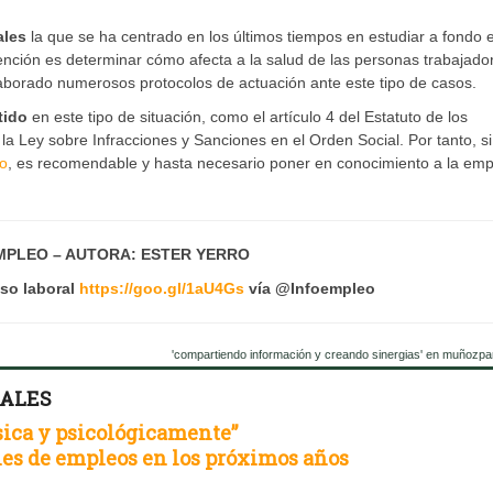
ales
la que se ha centrado en los últimos tiempos en estudiar a fondo e
ención es determinar cómo afecta a la salud de las personas trabajado
aborado numerosos protocolos de actuación ante este tipo de casos.
tido
en este tipo de situación, como el artículo 4 del Estatuto de los
la Ley sobre Infracciones y Sanciones en el Orden Social. Por tanto, si
o
, es recomendable y hasta necesario poner en conocimiento a la em
MPLEO – AUTORA: ESTER YERRO
oso laboral
https://goo.gl/1aU4Gs
vía @Infoempleo
'compartiendo información y creando sinergias' en muñozpa
RALES
sica y psicológicamente”
es de empleos en los próximos años