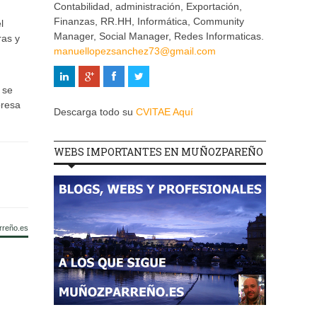
Contabilidad, administración, Exportación,
Finanzas, RR.HH, Informática, Community
l
Manager, Social Manager, Redes Informaticas.
ras y
manuellopezsanchez73@gmail.com
 se
presa
Descarga todo su
CVITAE Aquí
WEBS IMPORTANTES EN MUÑOZPAREÑO
rreño.es