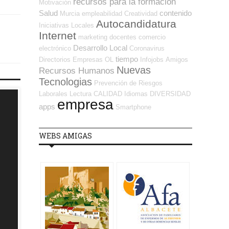
recursos para la formación
Motivación
Salud
contenido
Murcia
empleabilidad
Creatividad
Autocandidatura
Iniciativas Locales
Internet
marketing
docentes
comercio
Desarrollo Local
electrónico
Coronavirus
tiempo
Directorios Empresas OL
Infojobs
Amigos
Nuevas
Recursos Humanos
Tecnologias
Prevención de Riesgos
Laborales
Lectura
CALIDAD
Idiomas
DIVERSIDAD
empresa
apps
Smartphone
WEBS AMIGAS