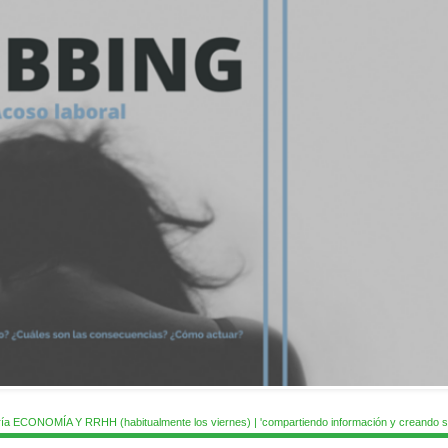
ía ECONOMÍA Y RRHH (habitualmente los viernes) | 'compartiendo información y creando si