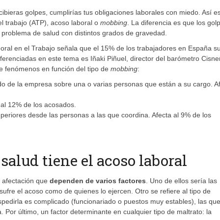
ibieras golpes, cumplirías tus obligaciones laborales con miedo. Así e
el trabajo (ATP), acoso laboral o
mobbing
. La diferencia es que los gol
 un problema de salud con distintos grados de gravedad.
Moral en el Trabajo señala que el 15% de los trabajadores en España su
ferenciadas en este tema es Iñaki Piñuel, director del barómetro Cisne
te fenómenos en función del tipo de
mobbing
:
o de la empresa sobre una o varias personas que están a su cargo. A
 al 12% de los acosados.
periores desde las personas a las que coordina. Afecta al 9% de los
salud tiene el acoso laboral
e afectación que
dependen de varios factores
. Uno de ellos sería las
sufre el acoso como de quienes lo ejercen. Otro se refiere al tipo de
edirla es complicado (funcionariado o puestos muy estables), las que
Por último, un factor determinante en cualquier tipo de maltrato: la