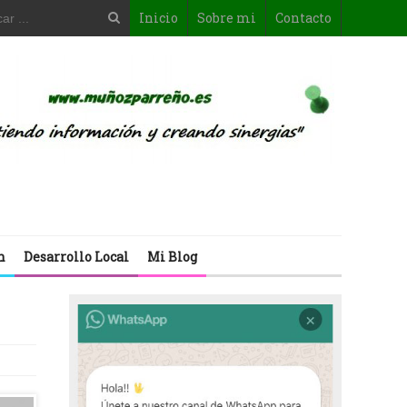
Inicio
Sobre mi
Contacto
n
Desarrollo Local
Mi Blog