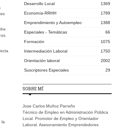
Desarrollo Local
1369
s
Economía-RRHH
1789
pes
Emprendimiento y Autoempleo
1388
fre
Especiales - Temáticas
66
ros.
Formación
1075
fecta
Intermediación Laboral
1750
Orientación laboral
2002
Suscriptores Especiales
29
SOBRE MÍ
Jose Carlos Muñoz Parreño
Técnico de Empleo en Administración Pública
Local. Promotor de Empleo y Orientador
 la
Laboral. Asesoramiento Emprendedores