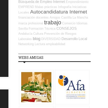
Búsqueda de Empleo Internet
Emprendimiento
EMPREND
Malas prácticas
Infografía
Iniciativas
Autocandidatura Internet
Locales
financiación
docentes
Amigos
Castilla La Mancha
trabajo
marca profesional
Comercio
Idiomas
CONSEJOS
Sevilla
Formación Técnica
Andalucía
Cultura
Prevención de Riesgos
blog
Desarrollo Local
Laborales
DIVERSIDAD
Networking
Lectura
empleabilidad
WEBS AMIGAS