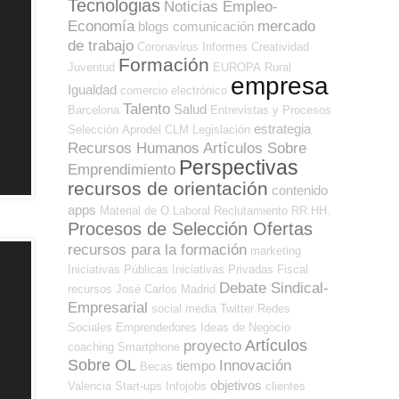
Tecnologias
Noticias Empleo-
Economía
mercado
blogs
comunicación
de trabajo
Coronavirus
Informes
Creatividad
Formación
Juventud
EUROPA
Rural
empresa
Igualdad
comercio electrónico
Talento
Salud
Barcelona
Entrevistas y Procesos
estrategia
Selección
Aprodel CLM
Legislación
Recursos Humanos
Artículos Sobre
Perspectivas
Emprendimiento
recursos de orientación
contenido
apps
Material de O.Laboral
Reclutamiento RR.HH.
Procesos de Selección Ofertas
recursos para la formación
marketing
Iniciativas Públicas
Iniciativas Privadas
Fiscal
Debate Sindical-
recursos
José Carlos
Madrid
Empresarial
social media
Twitter
Redes
Sociales Emprendedores
Ideas de Negocio
Artículos
proyecto
coaching
Smartphone
Sobre OL
Innovación
tiempo
Becas
objetivos
Valencia
Start-ups
Infojobs
clientes