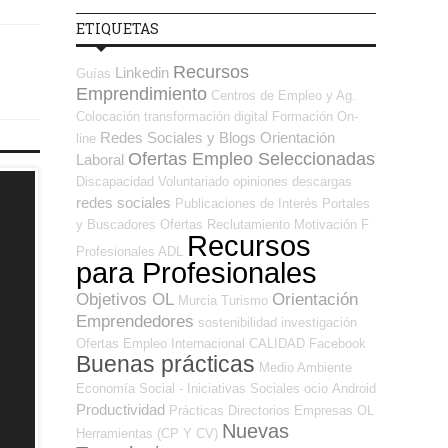
ETIQUETAS
Recursos
Linkedin
Guías
Emprendimiento
Centros de Empleo y Ag.
Colocación
transformación digital
Formación On-
Redes Sociales y Blogs Orientación
line
Ofertas Empleo Seleccionadas
Laboral
Discapacidad
Voluntariado
opiniones
descargas
redes sociales
Publicaciones de Interés
Portales
y Buscadores Ofertas
Reclutamiento
Motivación
F
Recursos
Profesionales ADL
para Profesionales
Objetivos OL
Orientación
Murcia
Turismo
Emprendedores
sostenibilidad
investigación
Ofertas Empleo Internacional
CALIDAD
Facebook
Buenas prácticas
Medio Ambiente
Economía Social - Iniciativas Sociales
ocio
Android
Productividad
Prácticas
Directorios Empresas OL
Nuevas
Herramientas (CP Y CV)