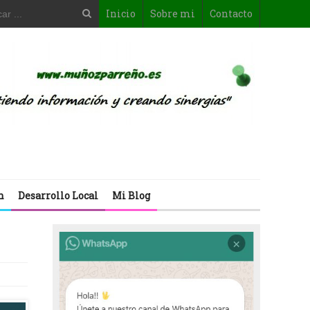
Inicio
Sobre mi
Contacto
n
Desarrollo Local
Mi Blog