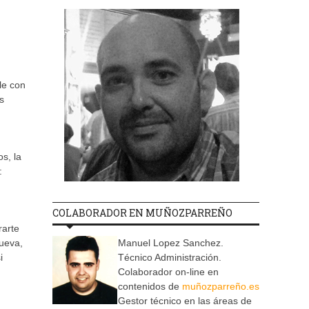
le con
s
s, la
:
COLABORADOR EN MUÑOZPARREÑO
rarte
nueva,
Manuel Lopez Sanchez.
i
Técnico Administración.
Colaborador on-line en
contenidos de
muñozparreño.es
Gestor técnico en las áreas de