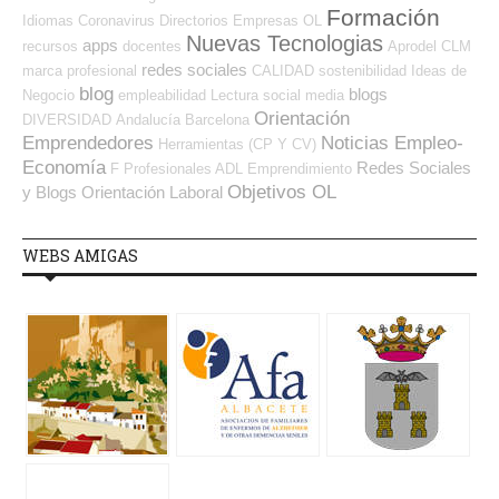
Formación
Idiomas
Coronavirus
Directorios Empresas OL
Nuevas Tecnologias
apps
recursos
docentes
Aprodel CLM
redes sociales
marca profesional
CALIDAD
sostenibilidad
Ideas de
blog
blogs
Negocio
empleabilidad
Lectura
social media
Orientación
DIVERSIDAD
Andalucía
Barcelona
Emprendedores
Noticias Empleo-
Herramientas (CP Y CV)
Economía
Redes Sociales
F Profesionales ADL
Emprendimiento
Objetivos OL
y Blogs Orientación Laboral
WEBS AMIGAS