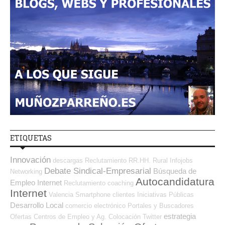
ETIQUETAS
Innovación
descargas
Reclutamiento RR.HH.
Rural
Infojobs
Debate Sindical-Empresarial
Búsqueda de
Networking
Autocandidatura
Empleo Internet
Reclutamiento
coaching
Internet
Valencia
Smartphone
clientes
Iniciativas Públicas
Desarrollo Local
comercio electrónico
Portales y Buscadores
estrategia
Ofertas
Centros de Empleo y Ag. Colocación
Twitter