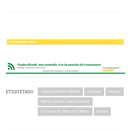
ETIQUETADO
Autocandidatura Internet
empresa
Huesca
Ofertas Empleo Seleccionadas
Procesos de Selección Ofertas
trabajo