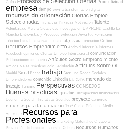
Procesos de Selección Ofertas
Productividad
Guías
empresa
tiempo
Sevilla
transformación digital
recursos de orientación
Ofertas Empleo
Seleccionadas
Talento
Iniciativas Privadas
Motivación
Voluntariado
Murcia
Creatividad
investigación
EMPREND
Castilla La
Mancha
Entrevistas y Procesos Selección
Juventud
Formación
objetivos
Técnica
Fiscal
Iniciativas Locales
Formación On-line
Recursos Emprendimiento
Android
Infografía
Informes
comunicación
Facebook
opiniones
Ofertas Empleo Internacional
Artículos Sobre Emprendimiento
Publicaciones de Interés
Artículos Sobre OL
Amigos
Malas prácticas
ocio
Legislación
trabajo
Salud
Madrid
Becas
Start-ups
Redes Sociales
mercado de
contenido
Linkedin
Emprendedores
EUROPA
Perspectivas
trabajo
CONSEJOS
Turismo
Buenas prácticas
Igualdad
Discapacidad
financiación
proyecto
Economía Social - Iniciativas Sociales
Comercio
recursos para la formación
José Carlos
Prácticas
Medio
Recursos para
Ambiente
Profesionales
marketing
Material de O.Laboral
Recursos Humanos
Prevención de Riesgos Laborales
Cultura