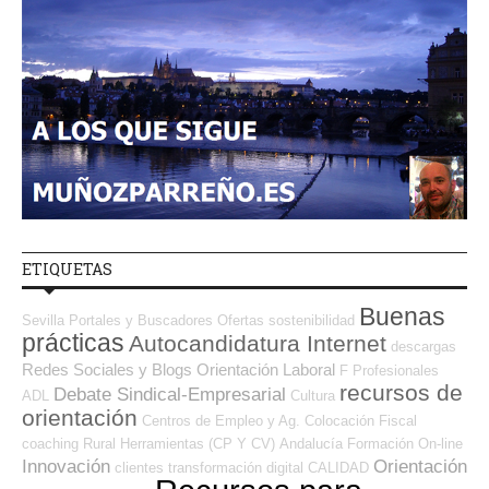
ETIQUETAS
Buenas
Sevilla
Portales y Buscadores Ofertas
sostenibilidad
prácticas
Autocandidatura Internet
descargas
Redes Sociales y Blogs Orientación Laboral
F Profesionales
recursos de
Debate Sindical-Empresarial
ADL
Cultura
orientación
Centros de Empleo y Ag. Colocación
Fiscal
coaching
Rural
Herramientas (CP Y CV)
Andalucía
Formación On-line
Innovación
Orientación
clientes
transformación digital
CALIDAD