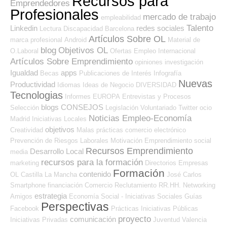
Recursos para
Emprendedores
Profesionales
mercado de trabajo
empleabilidad
Talento
Linkedin
redes sociales
Lectura
Discapacidad
Barcelona
Artículos Sobre OL
marca profesional
Android
Material de
blog
Objetivos OL
O.Laboral
Ofertas Empleo Internacional
Artículos Sobre Emprendimiento
opiniones
investigación
Igualdad
apps
Becas
Publicaciones de Interés
Infografía
Nuevas
Productividad
Idiomas
Ideas de Negocio
DIVERSIDAD
Tecnologias
Informes
EUROPA
Entrevistas y Procesos
blogs
CONSEJOS
Selección
Legislación
Voluntariado
Twitter
ocio
Noticias Empleo-Economía
Madrid
Iniciativas Locales
objetivos
Creatividad
Malas prácticas
comercio electrónico
Prevención de Riesgos Laborales
Motivación
Emprendimiento
social
Recursos Emprendimiento
Desarrollo Local
media
recursos para la formación
marketing
Directorios Empresas
Formación
contenido
OL
Castilla La Mancha
José Carlos
Smartphone
financiación
Comercio
Reclutamiento RR.HH.
Networking
estrategia
Amigos
Economía Social - Iniciativas Sociales
Guías
Perspectivas
Facebook
Prácticas
Iniciativas Públicas
proyecto
comunicación
Iniciativas Privadas
Juventud
Valencia