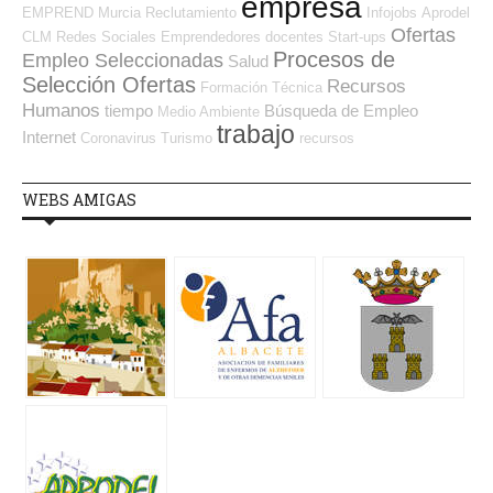
empresa
EMPREND
Murcia
Reclutamiento
Infojobs
Aprodel
Ofertas
CLM
Redes Sociales Emprendedores
docentes
Start-ups
Procesos de
Empleo Seleccionadas
Salud
Selección Ofertas
Recursos
Formación Técnica
Humanos
tiempo
Búsqueda de Empleo
Medio Ambiente
trabajo
Internet
Coronavirus
Turismo
recursos
WEBS AMIGAS